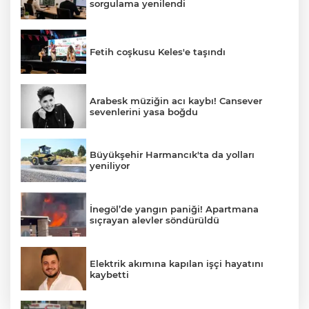
sorgulama yenilendi
Fetih coşkusu Keles'e taşındı
Arabesk müziğin acı kaybı! Cansever
sevenlerini yasa boğdu
Büyükşehir Harmancık'ta da yolları
yeniliyor
İnegöl’de yangın paniği! Apartmana
sıçrayan alevler söndürüldü
Elektrik akımına kapılan işçi hayatını
kaybetti