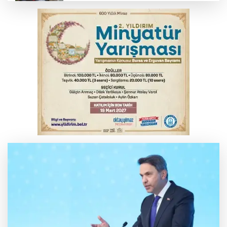
Bursa’da bugün hava nasıl olacak?
İş makinesinin camına kafasını çarpan
operatör yaralandı
Babasını ziyarete giderken kazada
hayatını kaybetti
İnegöl'de orman yangını; Havadan ve
karadan müdahale başlatıldı