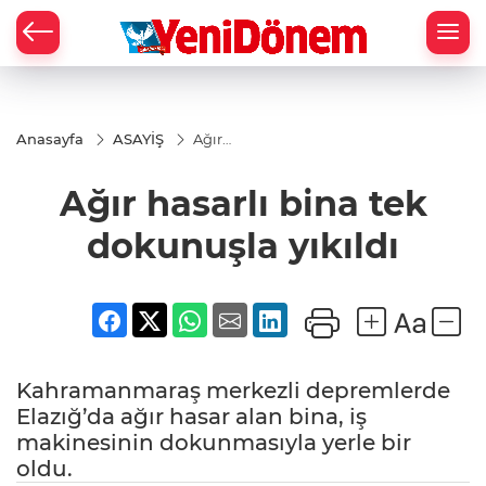
Zİ
Anasayfa
ASAYİŞ
Ağır
hasarlı
bina tek
Ağır hasarlı bina tek
dokunuşla
yıkıldı
dokunuşla yıkıldı
Kahramanmaraş merkezli depremlerde
Elazığ’da ağır hasar alan bina, iş
makinesinin dokunmasıyla yerle bir
oldu.