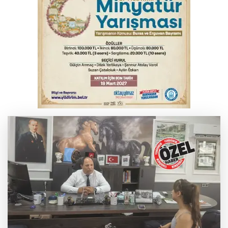
İş makinesinin camına kafasını çarpan
operatör yaralandı
Babasını ziyarete giderken kazada
hayatını kaybetti
İnegöl'de orman yangını; Havadan ve
karadan müdahale başlatıldı