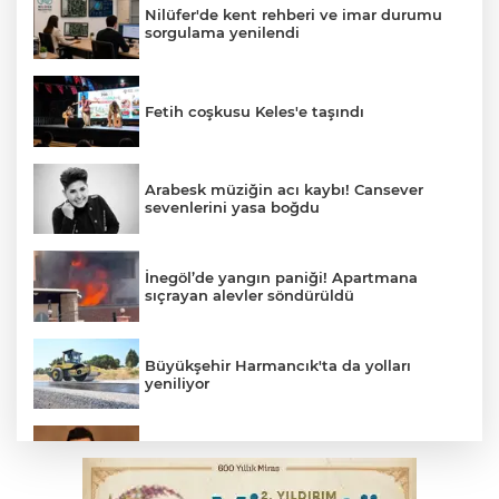
Nilüfer'de kent rehberi ve imar durumu
sorgulama yenilendi
Fetih coşkusu Keles'e taşındı
Arabesk müziğin acı kaybı! Cansever
sevenlerini yasa boğdu
İnegöl’de yangın paniği! Apartmana
sıçrayan alevler söndürüldü
Büyükşehir Harmancık'ta da yolları
yeniliyor
Elektrik akımına kapılan işçi hayatını
kaybetti