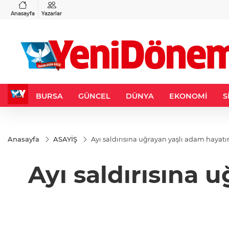
VND
GAU/TRY
3
%-0,22
0,0018
%0,32
6.660,55
%2,59
Anasayfa
Yazarlar
BURSA
GÜNCEL
DÜNYA
EKONOMİ
S
Anasayfa
ASAYİŞ
Ayı saldırısına uğrayan yaşlı adam hayatı
Ayı saldırısına 