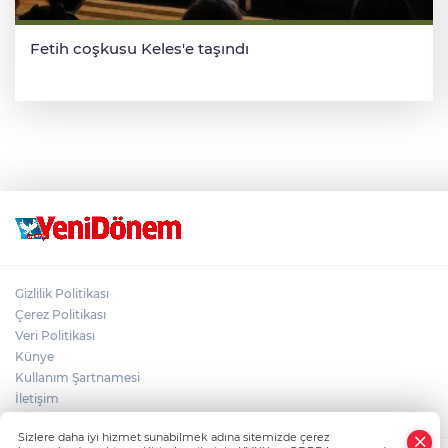
Fetih coşkusu Keles'e taşındı
Gizlilik Politikası
Çerez Politikası
Veri Politikası
Künye
Kullanım Şartnamesi
İletişim
Sizlere daha iyi hizmet sunabilmek adına sitemizde çerez