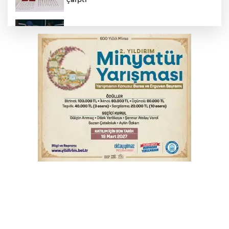
Bursa’da yasa dışı bahis operasyonu: 3
kişi tutuklandı
Çerçeve yasa görüşmeleri başladı
Trabzonspor'da Folcarelli ameliyat oldu
Polise saldırıp görevini yaptırmayan 2
şüpheli tutuklandı