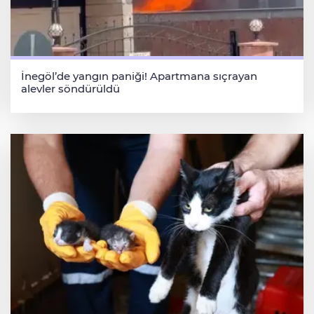
İnegöl’de yangın paniği! Apartmana sıçrayan
alevler söndürüldü