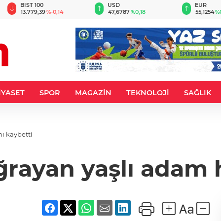
BIST 100
USD
EUR
13.779,39
%-0,14
47,6787
%0,18
55,1254
%
İYASET
SPOR
MAGAZİN
TEKNOLOJİ
SAĞLIK
nı kaybetti
uğrayan yaşlı adam 