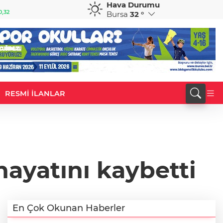
Hava Durumu
GBP
CHF
0,32
64,3468
%0,38
59,0083
%0,82
Bursa
32 °
RESMİ İLANLAR
hayatını kaybetti
En Çok Okunan Haberler