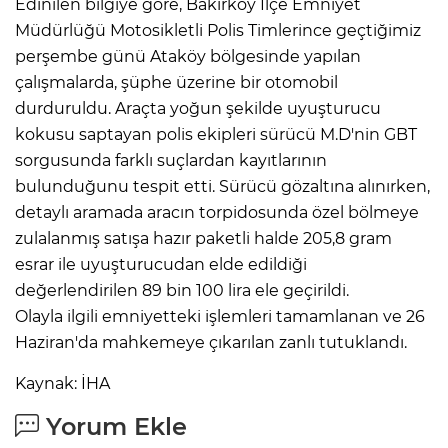
Edinilen bilgiye göre, Bakırköy İlçe Emniyet
Müdürlüğü Motosikletli Polis Timlerince geçtiğimiz
perşembe günü Ataköy bölgesinde yapılan
çalışmalarda, şüphe üzerine bir otomobil
durduruldu. Araçta yoğun şekilde uyuşturucu
kokusu saptayan polis ekipleri sürücü M.D'nin GBT
sorgusunda farklı suçlardan kayıtlarının
bulunduğunu tespit etti. Sürücü gözaltına alınırken,
detaylı aramada aracın torpidosunda özel bölmeye
zulalanmış satışa hazır paketli halde 205,8 gram
esrar ile uyuşturucudan elde edildiği
değerlendirilen 89 bin 100 lira ele geçirildi.
Olayla ilgili emniyetteki işlemleri tamamlanan ve 26
Haziran'da mahkemeye çıkarılan zanlı tutuklandı.
Kaynak: İHA
Yorum Ekle