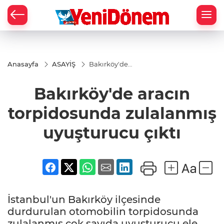
Zİ
Anasayfa
ASAYİŞ
Bakırköy'de
aracın
torpidosunda
Bakırköy'de aracın
zulalanmış
uyuşturucu
çıktı
torpidosunda zulalanmış
uyuşturucu çıktı
İstanbul'un Bakırköy ilçesinde
durdurulan otomobilin torpidosunda
zulalanmış çok sayıda uyuşturucu ele