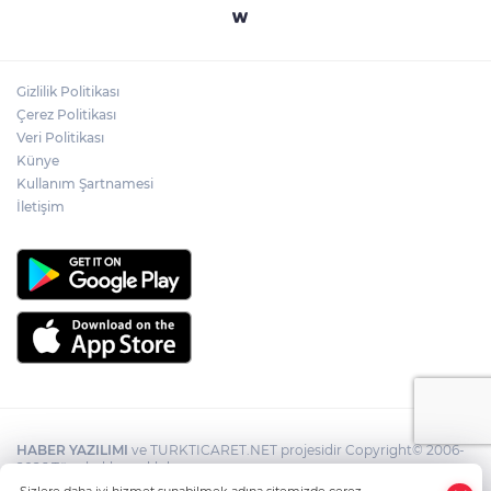
Gizlilik Politikası
Çerez Politikası
Veri Politikası
Künye
Kullanım Şartnamesi
İletişim
HABER YAZILIMI
ve TURKTICARET.NET projesidir Copyright© 2006-
2026 Tüm hakları saklıdır.