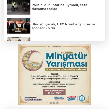
Polisin 'dur' ihtarına uymadı, ceza
duvarına tosladı
Uludağ İçecek, 1. FC Nürnberg’in resmi
sponsoru oldu
Başkan Aydın Osmangazi’nin nabzını
sahada tuttu
Erguvan Bayramı minyatür sanatıyla
geleceğe taşınacak
Trabzonspor'da Folcarelli ameliyat oldu
THY temmuzda yolcu rekoru kırdı