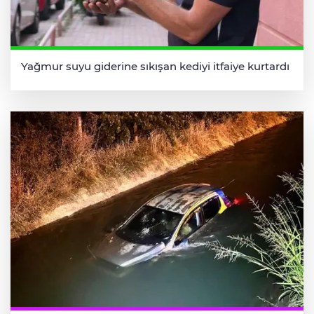
Yağmur suyu giderine sıkışan kediyi itfaiye kurtardı