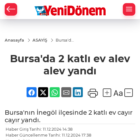
Zİ
Anasayfa
ASAYİŞ
Bursa'da
2 katlı ev
alev alev
Bursa'da 2 katlı ev alev
yandı
alev yandı
Bursa'nın İnegöl ilçesinde 2 katlı ev cayır
cayır yandı.
Haber Giriş Tarihi: 11.12.2024 14:38
Haber Güncellenme Tarihi: 11.12.2024 17:38