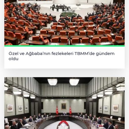
Özel ve Ağbaba’nın fezlekeleri TBMM’de gündem
oldu