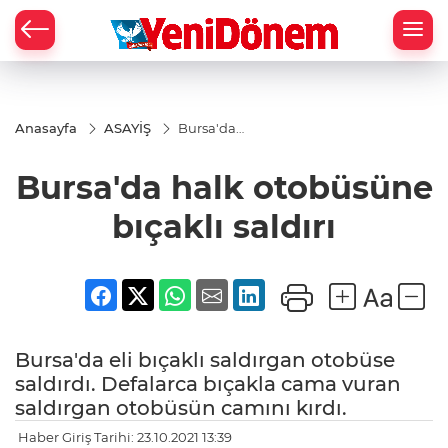
Zİ
Anasayfa
ASAYİŞ
Bursa'da
halk
otobüsüne
Bursa'da halk otobüsüne
bıçaklı
saldırı
bıçaklı saldırı
Bursa'da eli bıçaklı saldırgan otobüse
saldırdı. Defalarca bıçakla cama vuran
saldırgan otobüsün camını kırdı.
Haber Giriş Tarihi: 23.10.2021 13:39