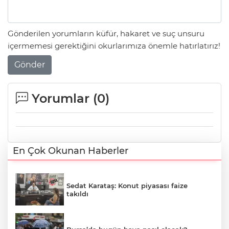
Gönderilen yorumların küfür, hakaret ve suç unsuru
içermemesi gerektiğini okurlarımıza önemle hatırlatırız!
Gönder
Yorumlar (
0
)
En Çok Okunan Haberler
Sedat Karataş: Konut piyasası faize
takıldı