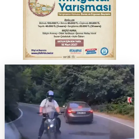
İnegöl'de orman yangını; Havadan ve
karadan müdahale başlatıldı
Bursa'da binlerce kişi meteor yağmuru
için bir araya geldi
Bursa'da korkutan kazada 4 yaralı