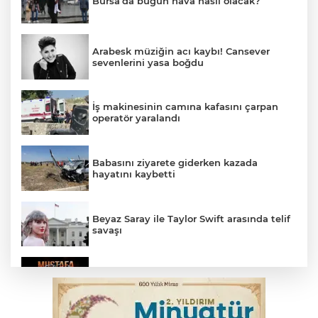
Bursa’da bugün hava nasıl olacak?
Arabesk müziğin acı kaybı! Cansever
sevenlerini yasa boğdu
İş makinesinin camına kafasını çarpan
operatör yaralandı
Babasını ziyarete giderken kazada
hayatını kaybetti
Beyaz Saray ile Taylor Swift arasında telif
savaşı
Bursa'da Mustafa Keser'den müzik ve
kahkaha dolu gece