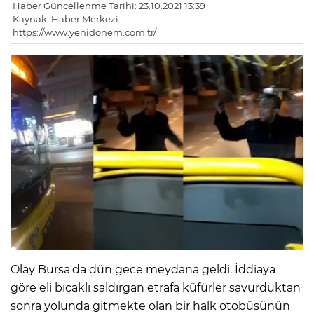
Haber Güncellenme Tarihi: 23.10.2021 13:39
Kaynak: Haber Merkezi
https://www.yenidonem.com.tr/
Olay Bursa'da dün gece meydana geldi. İddiaya
göre eli bıçaklı saldırgan etrafa küfürler savurduktan
sonra yolunda gitmekte olan bir halk otobüsünün