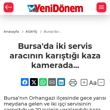
Zİ
Anasayfa
ASAYİŞ
Bursa'da iki
servis
aracının
Bursa'da iki servis
karıştığı
kaza
kamerada...
aracının karıştığı kaza
kamerada...
Bursa’nın Orhangazi ilçesinde gece yarısı
meydana gelen ve iki işçi servisinin
çarpıştığı ve 20 işçinin yaralandığı kaza