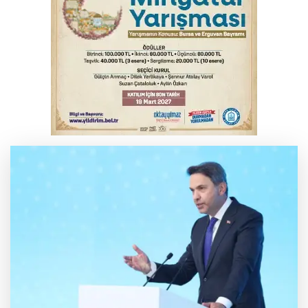
İş makinesinin camına kafasını çarpan
operatör yaralandı
Babasını ziyarete giderken kazada
hayatını kaybetti
İnegöl'de orman yangını; Havadan ve
karadan müdahale başlatıldı