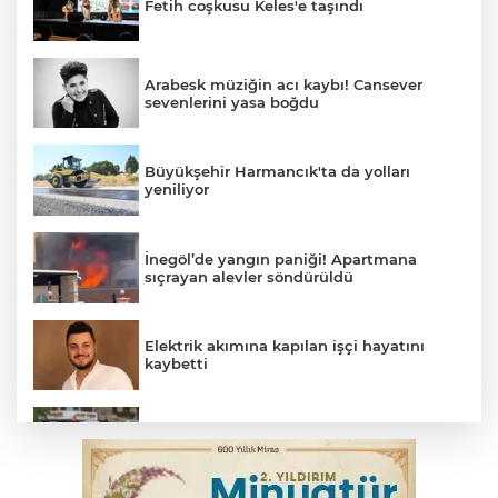
Fetih coşkusu Keles'e taşındı
Arabesk müziğin acı kaybı! Cansever
sevenlerini yasa boğdu
Büyükşehir Harmancık'ta da yolları
yeniliyor
İnegöl’de yangın paniği! Apartmana
sıçrayan alevler söndürüldü
Elektrik akımına kapılan işçi hayatını
kaybetti
Bursa’da bugün hava nasıl olacak?