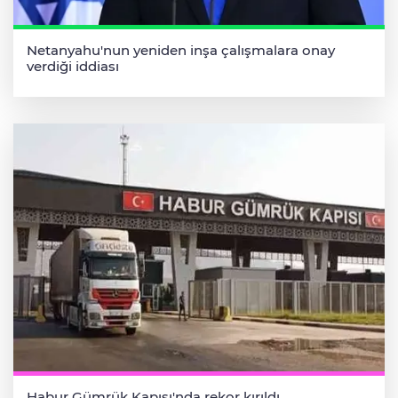
Netanyahu'nun yeniden inşa çalışmalara onay
verdiği iddiası
Habur Gümrük Kapısı'nda rekor kırıldı