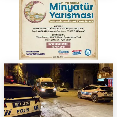
Otomobil kanala uçtu: 2 yaralı
Bursa'da Mustafa Keser'den müzik ve
kahkaha dolu gece
Elektrik akımına kapılan işçi hayatını
kaybetti