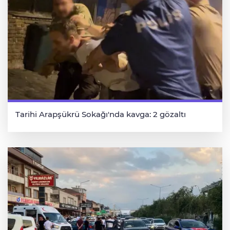
Tarihi Arapşükrü Sokağı'nda kavga: 2 gözaltı