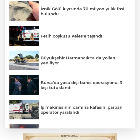
İznik Gölü kıyısında 70 milyon yıllık fosil
bulundu
Fetih coşkusu Keles'e taşındı
Büyükşehir Harmancık'ta da yolları
yeniliyor
Bursa’da yasa dışı bahis operasyonu: 3
kişi tutuklandı
İş makinesinin camına kafasını çarpan
operatör yaralandı
İnegöl’de yangın paniği! Apartmana
sıçrayan alevler söndürüldü