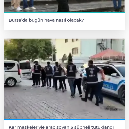
Bursa’da bugün hava nasıl olacak?
Kar maskeleriyle araç soyan 5 şüpheli tutuklandı