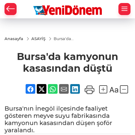
Zİ
Anasayfa
ASAYİŞ
Bursa'da
kamyonun
kasasından
Bursa'da kamyonun
düştü
kasasından düştü
Bursa'nın İnegöl ilçesinde faaliyet
gösteren meyve suyu fabrikasında
kamyonun kasasından düşen şoför
yaralandı.