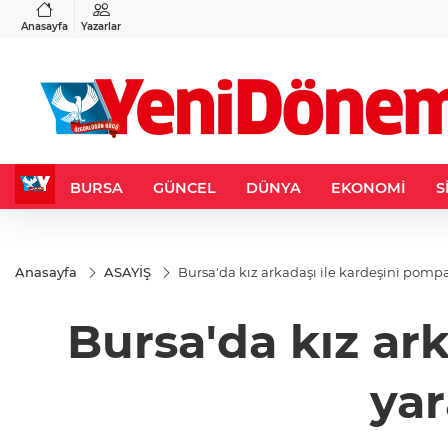
VND
GAU/TRY
3
%-0,22
0,0018
%0,32
6.660,55
%2,59
Anasayfa
Yazarlar
BURSA
GÜNCEL
DÜNYA
EKONOMİ
S
Anasayfa
ASAYİŞ
Bursa'da kız arkadaşı ile kardeşini pompa
Bursa'da kız ark
yar