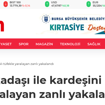
BIST 100
USD
EUR
13.779,39
%-0,14
47,6787
%0,18
55,1254
%
İYASET
SPOR
MAGAZİN
TEKNOLOJİ
SAĞLIK
lı tüfekle yaralayan zanlı yakalandı
adaşı ile kardeşin
alayan zanlı yakal