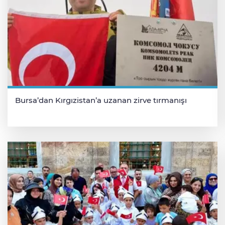
Bursa’dan Kırgızistan’a uzanan zirve tırmanışı