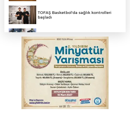
TOFAŞ Basketbol'da sağlık kontrolleri
başladı
Bursa'da yolcu otobüsünün çarptığı
kadın ağır yaralandı
2 katlı 24 kişilik işçi konteynerinde
yangın
Polisin 'dur' ihtarına uymadı, ceza
duvarına tosladı
Uludağ İçecek, 1. FC Nürnberg’in resmi
sponsoru oldu