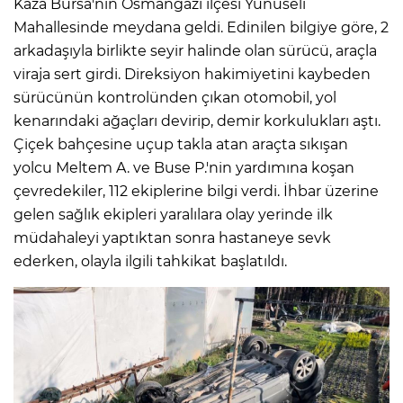
Kaza Bursa'nın Osmangazi ilçesi Yunuseli
Mahallesinde meydana geldi. Edinilen bilgiye göre, 2
arkadaşıyla birlikte seyir halinde olan sürücü, araçla
viraja sert girdi. Direksiyon hakimiyetini kaybeden
sürücünün kontrolünden çıkan otomobil, yol
kenarındaki ağaçları devirip, demir korkulukları aştı.
Çiçek bahçesine uçup takla atan araçta sıkışan
yolcu Meltem A. ve Buse P.'nin yardımına koşan
çevredekiler, 112 ekiplerine bilgi verdi. İhbar üzerine
gelen sağlık ekipleri yaralılara olay yerinde ilk
müdahaleyi yaptıktan sonra hastaneye sevk
ederken, olayla ilgili tahkikat başlatıldı.