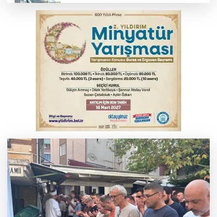
Benzine dev indirim! Pompaya fiyatlarına
yansıyacak mı?
Serbest piyasada döviz fiyatları
MSB: YAŞ kararları devletimize ve
milletimize hayırlı olsun
Serbest piyasada altın fiyatları...