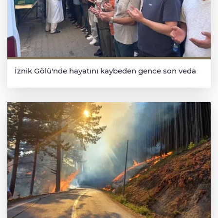
İznik Gölü'nde hayatını kaybeden gence son veda