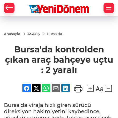
Zİ
Anasayfa
ASAYİŞ
Bursa'da
kontrolden
çıkan araç
Bursa'da kontrolden
bahçeye
uçtu : 2
yaralı
çıkan araç bahçeye uçtu
: 2 yaralı
Bursa'da viraja hızlı giren sürücü
direksiyon hakimiyetini kaybedince,
ağaçları ve demir korkulukları aşıp çiçek