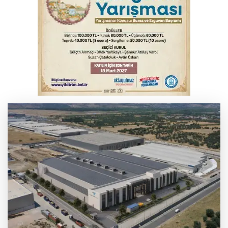
Gençlerbirliği, Fenerbahçe maçı
hazırlıklarına başladı
Salih Bademci ‘Sesler’le Bursa’da
Körfezin iki yakası kulaçlarla birleşti