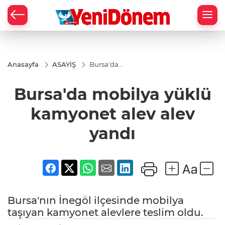
Zİ
Anasayfa
ASAYİŞ
Bursa'da
mobilya
yüklü
Bursa'da mobilya yüklü
kamyonet
alev alev
yandı
kamyonet alev alev
yandı
Bursa'nın İnegöl ilçesinde mobilya
taşıyan kamyonet alevlere teslim oldu.