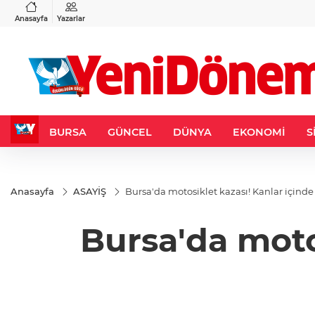
VND
GAU/TRY
3
%-0,22
0,0018
%0,18
6.531,70
%0,60
Anasayfa
Yazarlar
BURSA
GÜNCEL
DÜNYA
EKONOMİ
S
Anasayfa
ASAYİŞ
Bursa'da motosiklet kazası! Kanlar içinde
Bursa'da motos