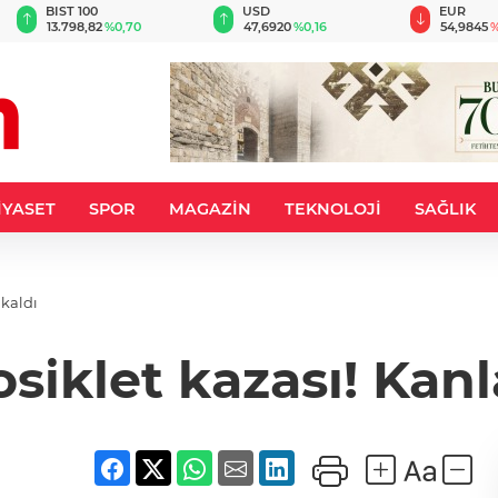
BIST 100
USD
EUR
13.798,82
%0,70
47,6920
%0,16
54,9845
%
İYASET
SPOR
MAGAZİN
TEKNOLOJİ
SAĞLIK
 kaldı
iklet kazası! Kanl