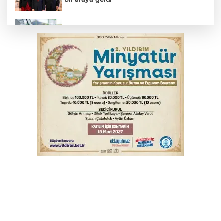
Benzine dev indirim! Pompaya fiyatlarına
yansıyacak mı?
YENİ Parti Genel Başkanı Özel'den
Çerçeve Yasa yorumu
Serbest piyasada döviz fiyatları
Serbest piyasada altın fiyatları...