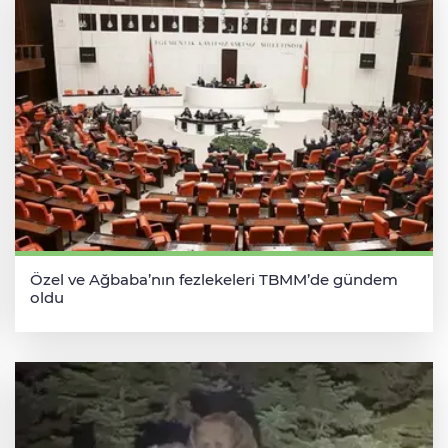
Özel ve Ağbaba’nın fezlekeleri TBMM’de gündem
oldu