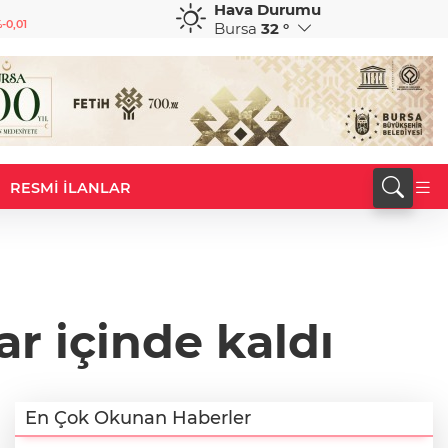
Hava Durumu
GBP
CHF
-0,01
64,1953
%0,08
58,6834
%0,22
Bursa
32 °
RESMİ İLANLAR
ar içinde kaldı
En Çok Okunan Haberler