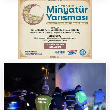
TOFAŞ Basketbol'da sağlık kontrolleri
başladı
Bursa’da bugün hava nasıl olacak?
Osmangazi’de iş arayanlara destek