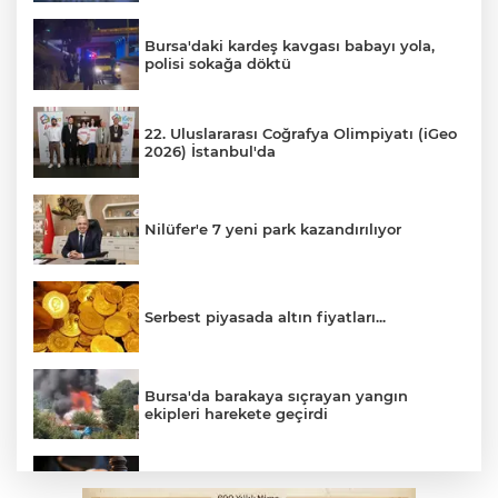
Bursa'daki kardeş kavgası babayı yola,
polisi sokağa döktü
22. Uluslararası Coğrafya Olimpiyatı (iGeo
2026) İstanbul'da
Nilüfer'e 7 yeni park kazandırılıyor
Serbest piyasada altın fiyatları...
Bursa'da barakaya sıçrayan yangın
ekipleri harekete geçirdi
Yargıtay’dan primle çalışanlara müjde