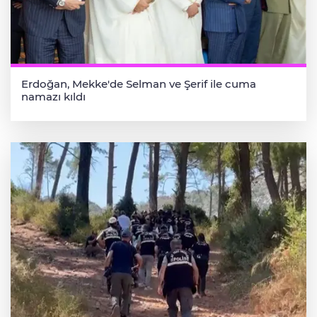
Erdoğan, Mekke'de Selman ve Şerif ile cuma
namazı kıldı