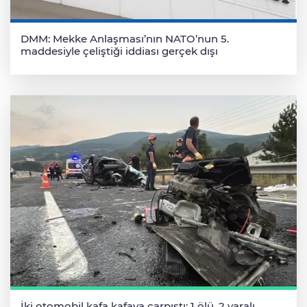
DMM: Mekke Anlaşması’nın NATO’nun 5.
maddesiyle çeliştiği iddiası gerçek dışı
İki otomobil kafa kafaya çarpıştı: 1 ölü, 2 yaralı