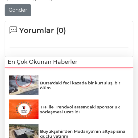
Gönder
Yorumlar (
0
)
En Çok Okunan Haberler
Bursa'daki feci kazada bir kurtuluş, bir
ölüm
TFF ile Trendyol arasındaki sponsorluk
sözleşmesi uzatıldı
Büyükşehir'den Mudanya'nın altyapısına
güçlü yatırım