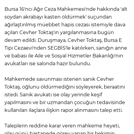
Bursa 16'ncı Ağır Ceza Mahkemesi'nde hakkında 'alt
soydan akrabayı kasten öldürmek' suçundan
ağırlaştırılmış müebbet hapis cezası istemiyle dava
açılan Cevher Toktaş'ın yargılanmasına bugün
devam edildi. Duruşmaya, Cevher Toktaş, Bursa E
Tipi Cezaevi'nden SEGBİS'le katılırken, sanığın anne
ve babası ile Aile ve Sosyal Hizmetler Bakanlığı'nın
avukatları ise salonda hazır bulundu.
Mahkemede savunması istenen sanık Cevher
Toktaş, oğlunu öldürmediğini söyleyerek, beraatini
istedi. Sanık avukatı ise olay yerinde keşif
yapılmasını ve bir uzmandan çocuğun tedavisinde
kullanılan ilaçlara ilişkin rapor alınmasını talep etti.
Taleplerin reddine karar veren mahkeme heyeti,
olay günü hastanede görev yapan bir hekimin