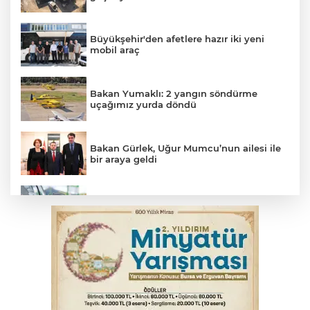
Büyükşehir'den afetlere hazır iki yeni
mobil araç
Bakan Yumaklı: 2 yangın söndürme
uçağımız yurda döndü
Bakan Gürlek, Uğur Mumcu’nun ailesi ile
bir araya geldi
Benzine dev indirim! Pompaya fiyatlarına
yansıyacak mı?
YENİ Parti Genel Başkanı Özel'den
Çerçeve Yasa yorumu