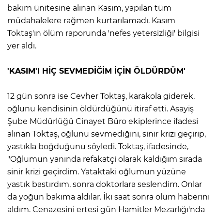
bakım ünitesine alınan Kasım, yapılan tüm
müdahalelere rağmen kurtarılamadı. Kasım
Toktaş'ın ölüm raporunda 'nefes yetersizliği' bilgisi
yer aldı.
'KASIM'I HİÇ SEVMEDİĞİM İÇİN ÖLDÜRDÜM'
12 gün sonra ise Cevher Toktaş, karakola giderek,
oğlunu kendisinin öldürdüğünü itiraf etti. Asayiş
Şube Müdürlüğü Cinayet Büro ekiplerince ifadesi
alınan Toktaş, oğlunu sevmediğini, sinir krizi geçirip,
yastıkla boğduğunu söyledi. Toktaş, ifadesinde,
"Oğlumun yanında refakatçi olarak kaldığım sırada
sinir krizi geçirdim. Yataktaki oğlumun yüzüne
yastık bastırdım, sonra doktorlara seslendim. Onlar
da yoğun bakıma aldılar. İki saat sonra ölüm haberini
aldım. Cenazesini ertesi gün Hamitler Mezarlığı'nda