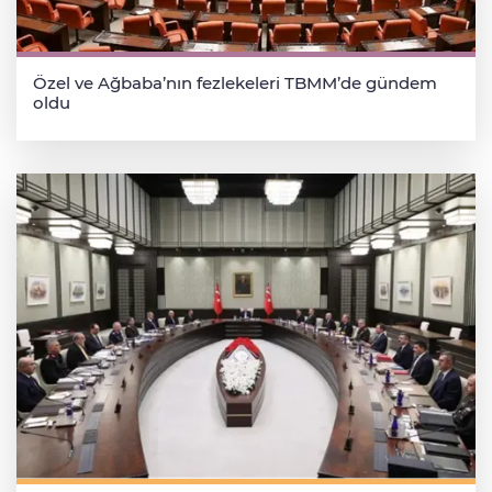
Özel ve Ağbaba’nın fezlekeleri TBMM’de gündem
oldu