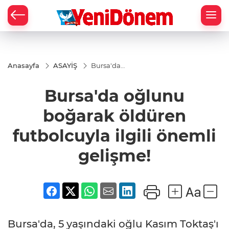
Zİ
Anasayfa
ASAYİŞ
Bursa'da
oğlunu
boğarak
Bursa'da oğlunu
öldüren
futbolcuyla
ilgili
boğarak öldüren
önemli
gelişme!
futbolcuyla ilgili önemli
gelişme!
Bursa'da, 5 yaşındaki oğlu Kasım Toktaş'ı