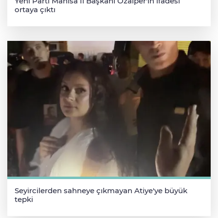
Yeni Parti Manisa İl Başkanı Özalper'in ifadesi
ortaya çıktı
Seyircilerden sahneye çıkmayan Atiye'ye büyük
tepki