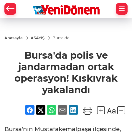
Zİ
Anasayfa
ASAYİŞ
Bursa'da
polis ve
jandarmadan
Bursa'da polis ve
ortak
operasyon!
Kıskıvrak
jandarmadan ortak
yakalandı
operasyon! Kıskıvrak
yakalandı
Bursa'nın Mustafakemalpaşa ilçesinde,