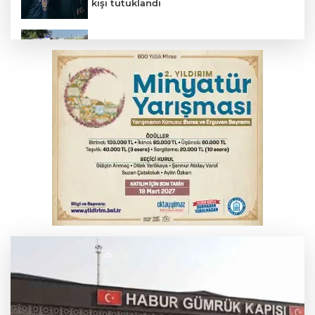
kişi tutuklandı
İş makinesinin camına kafasını çarpan
operatör yaralandı
Elektrik akımına kapılan işçi hayatını
kaybetti
Arabesk müziğin acı kaybı! Cansever
sevenlerini yasa boğdu
Babasını ziyarete giderken kazada
hayatını kaybetti