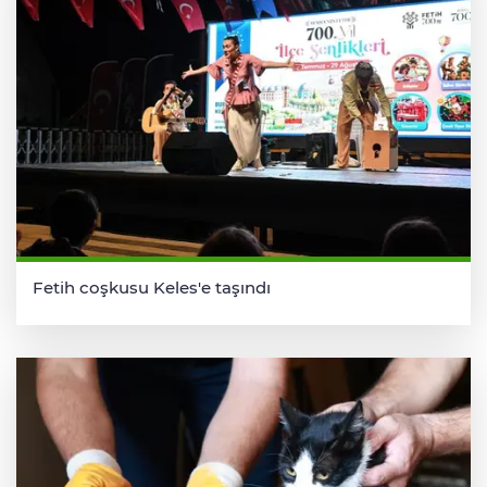
Fetih coşkusu Keles'e taşındı