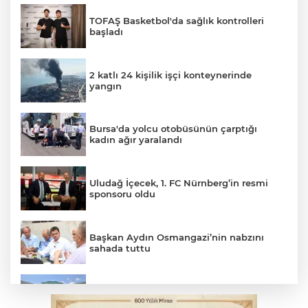
TOFAŞ Basketbol'da sağlık kontrolleri
başladı
2 katlı 24 kişilik işçi konteynerinde
yangın
Bursa'da yolcu otobüsünün çarptığı
kadın ağır yaralandı
Uludağ İçecek, 1. FC Nürnberg’in resmi
sponsoru oldu
Başkan Aydın Osmangazi’nin nabzını
sahada tuttu
Erguvan Bayramı minyatür sanatıyla
geleceğe taşınacak