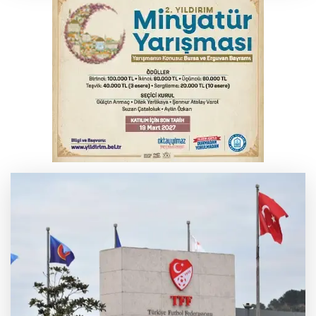
İznik Gölü kıyısında 70 milyon yıllık fosil
bulundu
Tarihi eser kaçakçısı Bursa'da sert kayaya
çarptı
THY temmuzda yolcu rekoru kırdı