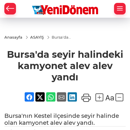
Zİ
Anasayfa
ASAYİŞ
Bursa'da
seyir
halindeki
Bursa'da seyir halindeki
kamyonet
alev alev
yandı
kamyonet alev alev
yandı
Bursa'nın Kestel ilçesinde seyir halinde
olan kamyonet alev alev yandı.