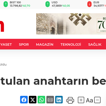
BIST 100
USD
EUR
13.798,82
%0,70
47,5859
%0,05
54,9377
%
İYASET
SPOR
MAGAZİN
TEKNOLOJİ
SAĞLIK
 oldu
tulan anahtarın bed