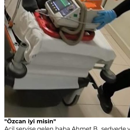
"Özcan iyi misin"
Acil servise gelen baba Ahmet B., sedyede 