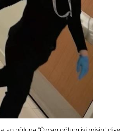
yatan oğluna "Özcan oğlum iyi misin" diye