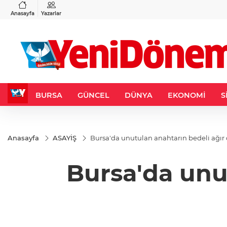
VND
GAU/TRY
6
%0,37
0,0018
%0,13
6.485,97
%-0,16
Anasayfa
Yazarlar
BURSA
GÜNCEL
DÜNYA
EKONOMİ
S
Anasayfa
ASAYİŞ
Bursa'da unutulan anahtarın bedeli ağır
Bursa'da unu