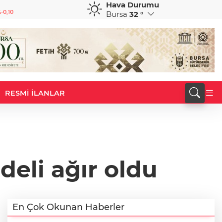
Hava Durumu
GBP
CHF
-0,10
64,1313
%0,11
58,5456
%-0,64
Bursa
32 °
RESMİ İLANLAR
eli ağır oldu
En Çok Okunan Haberler