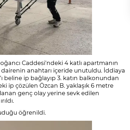
i Doğancı Caddesi'ndeki 4 katlı apartmanın
 dairenin anahtarı içeride unutuldu. İddiaya
'ı beline ip bağlayıp 3. katın balkonundan
eki ip çözülen Özcan B. yaklaşık 6 metre
alanan genç olay yerine sevk edilen
ıldı.
uduğu öğrenildi.