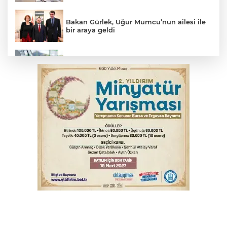
Bakan Gürlek, Uğur Mumcu’nun ailesi ile
bir araya geldi
Benzine dev indirim! Pompaya fiyatlarına
yansıyacak mı?
YENİ Parti Genel Başkanı Özel'den
Çerçeve Yasa yorumu
Osmangazi’de kaldırım işgaline geçit yok
MSB: YAŞ kararları devletimize ve
milletimize hayırlı olsun