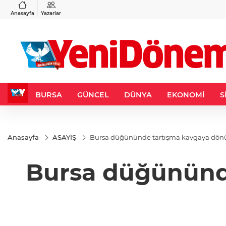
VND
GAU/TRY
3
%-0,22
0,0018
%0,27
6.567,55
%1,15
Anasayfa
Yazarlar
BURSA
GÜNCEL
DÜNYA
EKONOMİ
S
Anasayfa
ASAYİŞ
Bursa düğününde tartışma kavgaya dönüş
Bursa düğününde