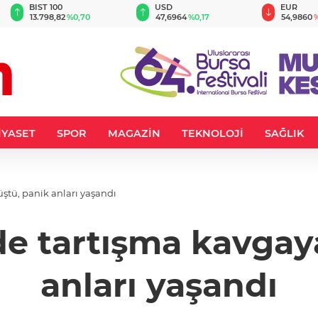
BIST 100
USD
EUR
13.798,82
%0,70
47,6964
%0,17
54,9860
%
İYASET
SPOR
MAGAZİN
TEKNOLOJİ
SAĞLIK
tü, panik anları yaşandı
 tartışma kavgay
anları yaşandı