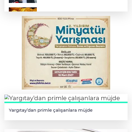
Serbest piyasada altın fiyatları...
MSB: YAŞ kararları devletimize ve
milletimize hayırlı olsun
Osmangazi’de kaldırım işgaline geçit yok
Osmangazi’de iş arayanlara destek
Yargıtay’dan primle çalışanlara müjde