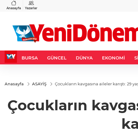
VND
GAU/TRY
3
%-0,22
0,0018
%0,32
6.660,55
%2,59
Anasayfa
Yazarlar
BURSA
GÜNCEL
DÜNYA
EKONOMİ
S
Anasayfa
ASAYİŞ
Çocukların kavgasına aileler karıştı: 29 y
Çocukların kavgas
ka