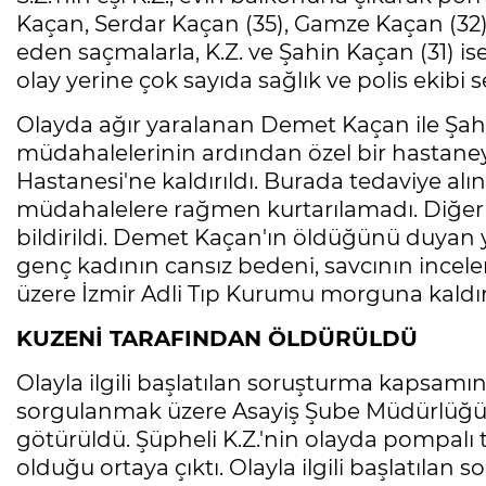
Kaçan, Serdar Kaçan (35), Gamze Kaçan (32
eden saçmalarla, K.Z. ve Şahin Kaçan (31) i
olay yerine çok sayıda sağlık ve polis ekibi s
Olayda ağır yaralanan Demet Kaçan ile Şahin
müdahalelerinin ardından özel bir hastaneye,
Hastanesi'ne kaldırıldı. Burada tedaviye a
müdahalelere rağmen kurtarılamadı. Diğer y
bildirildi. Demet Kaçan'ın öldüğünü duyan ya
genç kadının cansız bedeni, savcının incel
üzere İzmir Adli Tıp Kurumu morguna kaldırı
KUZENİ TARAFINDAN ÖLDÜRÜLDÜ
Olayla ilgili başlatılan soruşturma kapsamında
sorgulanmak üzere Asayiş Şube Müdürlüğü'n
götürüldü. Şüpheli K.Z.'nin olayda pompalı
olduğu ortaya çıktı. Olayla ilgili başlatıla