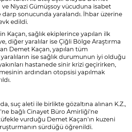
) ve Niyazi Gümüşsoy vücuduna isabet
se darp sonucunda yaralandı. İhbar üzerine
evk edildi.
 Kaçan, sağlık ekiplerince yapılan ilk
 diğer yaralılar ise Çiğli Bölge Araştırma
lınan Demet Kaçan, yapılan tüm
aralıların ise sağlık durumunun iyi olduğu
kınları hastanede sinir krizi geçirirken,
emesinin ardından otopsisi yapılmak
ldı.
, suç aleti ile birlikte gözaltına alınan K.Z.,
e bağlı Cinayet Büro Amirliği'ne
 tüfekle vurduğu Demet Kaçan'ın kuzeni
n soruşturmanın sürdüğü öğrenildi.