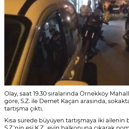
Olay, saat 19.30 sıralarında Örnekköy Mahal
göre, S.Z. ile Demet Kaçan arasında, sokakt
tartışma çıktı.
Kısa sürede büyüyen tartışmaya iki ailenin b
S.Z.'nin eşi K.Z., evin balkonuna çıkarak po