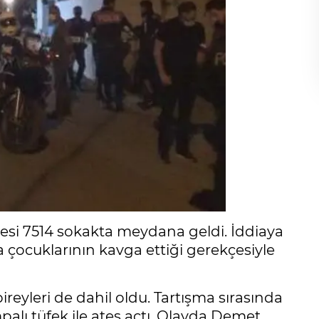
lesi 7514 sokakta meydana geldi. İddiaya
a çocuklarının kavga ettiği gerekçesiyle
ireyleri de dahil oldu. Tartışma sırasında
mpalı tüfek ile ateş açtı. Olayda Demet