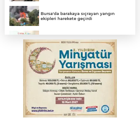
Bursa'da barakaya sıçrayan yangın
ekipleri harekete geçirdi
Osmangazi’de iş arayanlara destek
TOFAŞ Basketbol'da sağlık kontrolleri
başladı
Yargıtay’dan primle çalışanlara müjde
Bursa’da bugün hava nasıl olacak?