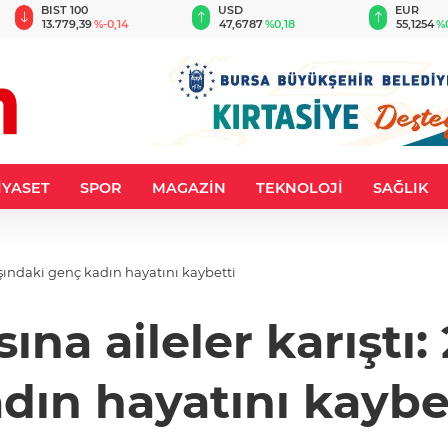
BIST 100
USD
EUR
13.779,39
%-0,14
47,6787
%0,18
55,1254
%
İYASET
SPOR
MAGAZİN
TEKNOLOJİ
SAĞLIK
aşındaki genç kadın hayatını kaybetti
ına aileler karıştı:
dın hayatını kaybe