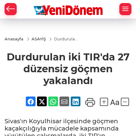
Zİ
Anasayfa
ASAYİŞ
Durdurulan
iki TIR'da 27
düzensiz
Durdurulan iki TIR'da 27
göçmen
yakalandı
düzensiz göçmen
yakalandı
Sivas'ın Koyulhisar ilçesinde göçmen
kaçakçılığıyla mücadele kapsamında
yürütülen çalışmalarda, iki TIR'ın