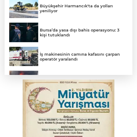
Büyükşehir Harmancık'ta da yolları
yeniliyor
Bursa’da yasa dışı bahis operasyonu: 3
kişi tutuklandı
İş makinesinin camına kafasını çarpan
operatör yaralandı
İnegöl’de yangın paniği! Apartmana
sıçrayan alevler söndürüldü
Otomobil kanala uçtu: 2 yaralı
Bursa'da Mustafa Keser'den müzik ve
kahkaha dolu gece