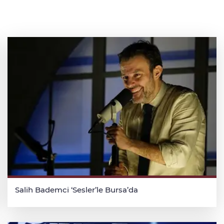
Salih Bademci ‘Sesler’le Bursa’da