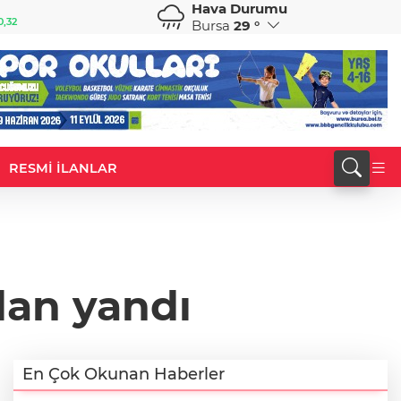
Hava Durumu
GBP
CHF
0,32
64,3468
%0,38
59,0083
%0,82
Bursa
29 °
RESMİ İLANLAR
lan yandı
En Çok Okunan Haberler