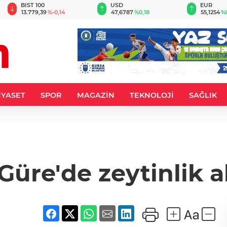
BIST 100
USD
EUR
13.779,39
%-0,14
47,6787
%0,18
55,1254
%
İYASET
SPOR
MAGAZİN
TEKNOLOJİ
SAĞLIK
Güre'de zeytinlik a