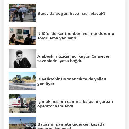
Bursa’da bugün hava nasıl olacak?
Nilüfer'de kent rehberi ve imar durumu
sorgulama yenilendi
Arabesk müziğin acı kaybı! Cansever
sevenlerini yasa boğdu
Büyükşehir Harmancık'ta da yolları
yeniliyor
İş makinesinin camına kafasını çarpan
operatör yaralandı
Babasını ziyarete giderken kazada
hayatını kaybetti