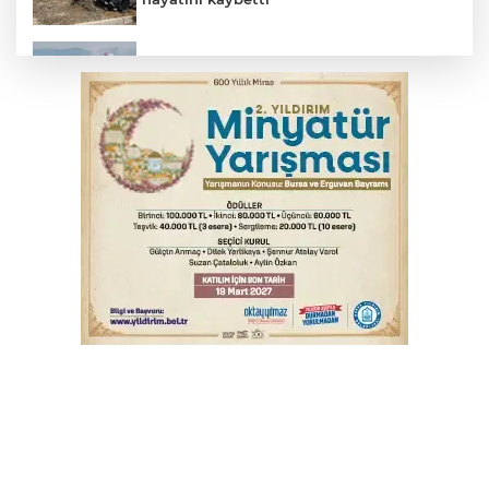
İnegöl'de orman yangını; Havadan ve
karadan müdahale başlatıldı
Beyaz Saray ile Taylor Swift arasında telif
savaşı
Bursa'da Mustafa Keser'den müzik ve
kahkaha dolu gece
Bursa'da binlerce kişi meteor yağmuru
için bir araya geldi