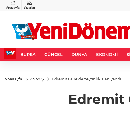
VND
GAU/TRY
3
%-0,22
0,0018
%0,32
6.660,55
%2,59
Anasayfa
Yazarlar
BURSA
GÜNCEL
DÜNYA
EKONOMİ
S
Anasayfa
ASAYİŞ
Edremit Güre'de zeytinlik alan yandı
Edremit 