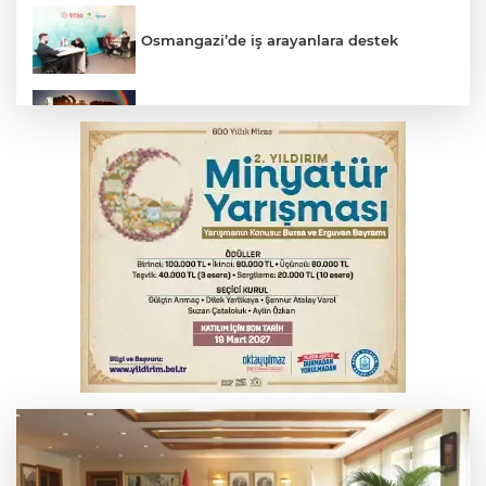
Osmangazi’de iş arayanlara destek
Bursa’da bugün hava nasıl olacak?
YENİ Parti Genel Başkanı Özel'den
Çerçeve Yasa yorumu
Yargıtay’dan primle çalışanlara müjde
MSB: YAŞ kararları devletimize ve
milletimize hayırlı olsun