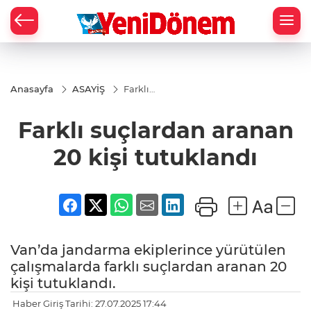
Zİ
Anasayfa
ASAYİŞ
Farklı
suçlardan
aranan 20
Farklı suçlardan aranan
kişi
tutuklandı
20 kişi tutuklandı
Van’da jandarma ekiplerince yürütülen
çalışmalarda farklı suçlardan aranan 20
kişi tutuklandı.
Haber Giriş Tarihi: 27.07.2025 17:44