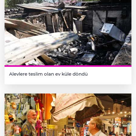
Alevlere teslim olan ev küle döndü