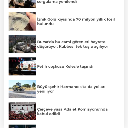
sorgulama yenilendi
İznik Gölü kıyısında 70 milyon yıllık fosil
bulundu
Bursa'da bu cami görenleri hayrete
düşürüyor: Kubbesi tek tuşla açılıyor
Fetih coşkusu Keles'e taşındı
Büyükşehir Harmancık'ta da yolları
yeniliyor
Çerçeve yasa Adalet Komisyonu'nda
kabul edildi