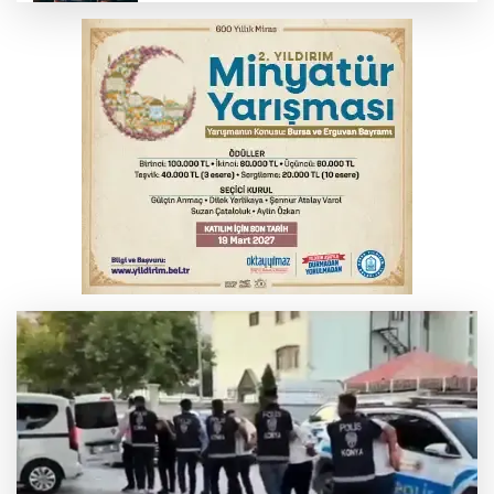
Bursa’da yasa dışı bahis operasyonu: 3
kişi tutuklandı
İnegöl’de yangın paniği! Apartmana
sıçrayan alevler söndürüldü
Serbest piyasada döviz fiyatları
Otomobil kanala uçtu: 2 yaralı