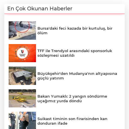
En Çok Okunan Haberler
Bursa'daki feci kazada bir kurtuluş, bir
ölüm
TFF ile Trendyol arasındaki sponsorluk
sözleşmesi uzatıldı
Büyükşehir'den Mudanya'nın altyapısına
güçlü yatırım
Bakan Yumaklı: 2 yangın söndürme
uçağımız yurda döndü
Suikast timinin son firarisinden kan
donduran ifade