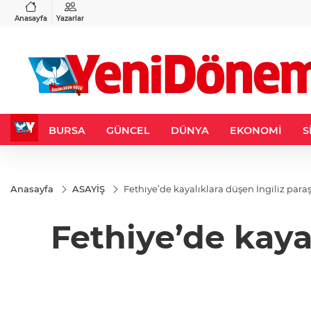
VND
GAU/TRY
6
%0,37
0,0018
%0,14
6.486,80
%-0,14
Anasayfa
Yazarlar
BURSA
GÜNCEL
DÜNYA
EKONOMİ
S
Anasayfa
ASAYİŞ
Fethiye’de kayalıklara düşen İngiliz paraş
Fethiye’de kaya