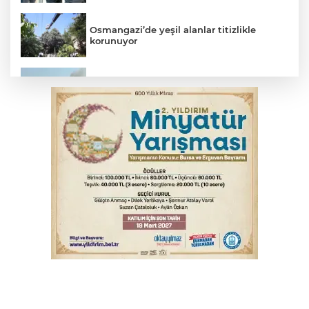
Osmangazi’de yeşil alanlar titizlikle
korunuyor
Bursa'da tavuk çiftliğinde yangın
Benzine dev indirim! Pompaya fiyatlarına
yansıyacak mı?
Bursa'da otomobil motosikletle çarpıştı:
2'si çocuk 3 yaralı
Bursa'da alkollü sürücü mahalleyi savaş
alanına çevirdi