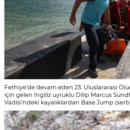
Fethiye'de devam eden 23. Uluslararası Ölü
için gelen İngiliz uyruklu Dilip Marcus Sun
Vadisi’ndeki kayalıklardan Base Jump (serbe