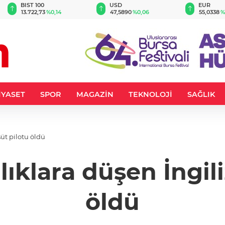
BIST 100
USD
EUR
13.722,73
%0,14
47,5890
%0,06
55,0338
%
İYASET
SPOR
MAGAZİN
TEKNOLOJİ
SAĞLIK
üt pilotu öldü
lıklara düşen İngili
öldü