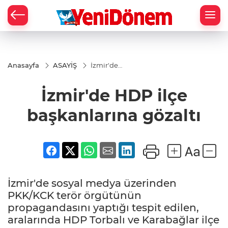
Zİ
Anasayfa
ASAYİŞ
İzmir'de
HDP ilçe
başkanlarına
İzmir'de HDP ilçe
gözaltı
başkanlarına gözaltı
İzmir'de sosyal medya üzerinden
PKK/KCK terör örgütünün
propagandasını yaptığı tespit edilen,
aralarında HDP Torbalı ve Karabağlar ilçe