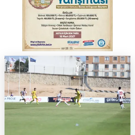
sıçrayan alevler söndürüldü
Elektrik akımına kapılan işçi hayatını
kaybetti
Serbest piyasada döviz fiyatları