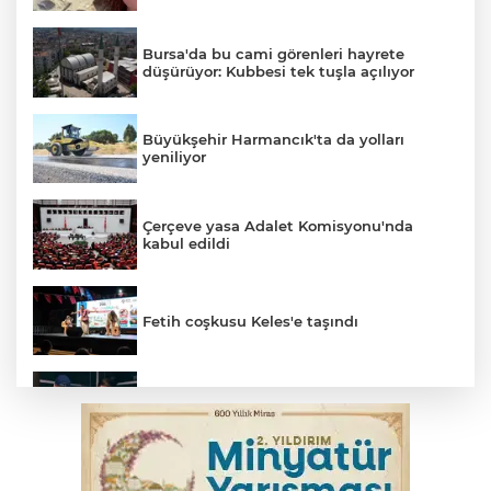
Bursa'da bu cami görenleri hayrete
düşürüyor: Kubbesi tek tuşla açılıyor
Büyükşehir Harmancık'ta da yolları
yeniliyor
Çerçeve yasa Adalet Komisyonu'nda
kabul edildi
Fetih coşkusu Keles'e taşındı
Bursa’da yasa dışı bahis operasyonu: 3
kişi tutuklandı
İnegöl’de yangın paniği! Apartmana