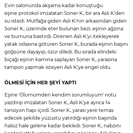
Evin salonunda akşama kadar konuştuğu
eşine protokol imzalatan Soner K., bir ara Aslı K.'den
su istedi. Mutfağa giden Aslı K.'nin arkasından giden
Soner K., üzerinde eter bulunan bezi, eşinin ağzına
ve burnuna bastırdı. Direnen Aslı K.'yi itekleyerek
yatak odasına götüren Soner K., burada eşinin başını
göğsüne dayayıp, özür diledi. Bu sırada elindeki
bıçağı eşinin karnına saplayan Soner K., yarasına
tampon yapmak isteyen Aslı K.'ye engel oldu.
ÖLMESİ İÇİN HER ŞEYİ YAPTI
Eşine 'Ölümümden kendim sorumluyum' notu
yazdırıp imzalatan Soner K., Aslı K.'ye ayrıca 14
tansiyon hapı içirdi. Soner K., yarası yere temas
edecek şekilde yüzüstü yatırdığı eşinin başında
halsiz hale gelene kadar bekledi. Soner K., nabzını