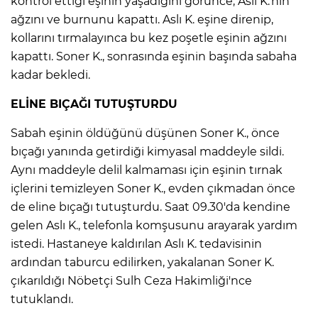
kontrol ettiği eşinin yaşadığını görünce, Aslı K.'nin
ağzını ve burnunu kapattı. Aslı K. eşine direnip,
kollarını tırmalayınca bu kez poşetle eşinin ağzını
kapattı. Soner K., sonrasında eşinin başında sabaha
kadar bekledi.
ELİNE BIÇAĞI TUTUŞTURDU
Sabah eşinin öldüğünü düşünen Soner K., önce
bıçağı yanında getirdiği kimyasal maddeyle sildi.
Aynı maddeyle delil kalmaması için eşinin tırnak
içlerini temizleyen Soner K., evden çıkmadan önce
de eline bıçağı tutuşturdu. Saat 09.30'da kendine
gelen Aslı K., telefonla komşusunu arayarak yardım
istedi. Hastaneye kaldırılan Aslı K. tedavisinin
ardından taburcu edilirken, yakalanan Soner K.
çıkarıldığı Nöbetçi Sulh Ceza Hakimliği'nce
tutuklandı.