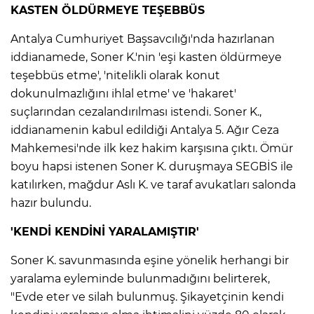
KASTEN ÖLDÜRMEYE TEŞEBBÜS
Antalya Cumhuriyet Başsavcılığı'nda hazırlanan
iddianamede, Soner K.'nin 'eşi kasten öldürmeye
teşebbüs etme', 'nitelikli olarak konut
dokunulmazlığını ihlal etme' ve 'hakaret'
suçlarından cezalandırılması istendi. Soner K.,
iddianamenin kabul edildiği Antalya 5. Ağır Ceza
Mahkemesi'nde ilk kez hakim karşısına çıktı. Ömür
boyu hapsi istenen Soner K. duruşmaya SEGBİS ile
katılırken, mağdur Aslı K. ve taraf avukatları salonda
hazır bulundu.
'KENDİ KENDİNİ YARALAMIŞTIR'
Soner K. savunmasında eşine yönelik herhangi bir
yaralama eyleminde bulunmadığını belirterek,
"Evde eter ve silah bulunmuş. Şikayetçinin kendi