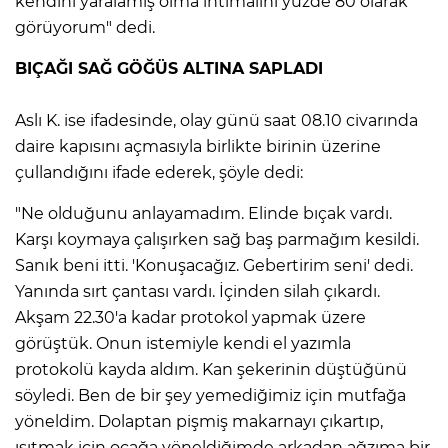
kendini yaralamış olma ihtimalini yüzde 80 olarak
görüyorum" dedi.
BIÇAĞI SAĞ GÖĞÜS ALTINA SAPLADI
Aslı K. ise ifadesinde, olay günü saat 08.10 civarında
daire kapısını açmasıyla birlikte birinin üzerine
çullandığını ifade ederek, şöyle dedi:
"Ne olduğunu anlayamadım. Elinde bıçak vardı.
Karşı koymaya çalışırken sağ baş parmağım kesildi.
Sanık beni itti. 'Konuşacağız. Gebertirim seni' dedi.
Yanında sırt çantası vardı. İçinden silah çıkardı.
Akşam 22.30'a kadar protokol yapmak üzere
görüştük. Onun istemiyle kendi el yazımla
protokolü kayda aldım. Kan şekerinin düştüğünü
söyledi. Ben de bir şey yemediğimiz için mutfağa
yöneldim. Dolaptan pişmiş makarnayı çıkartıp,
ısıtmak için ocağa yöneldiğimde arkadan ağzıma bir