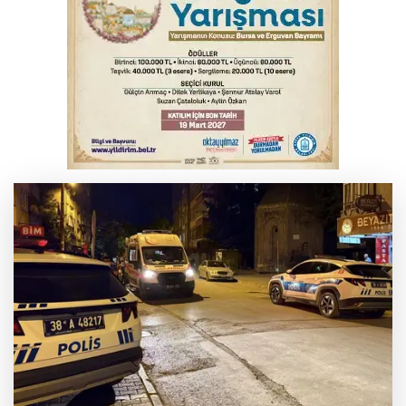
Otomobil kanala uçtu: 2 yaralı
Bursa'da Mustafa Keser'den müzik ve
kahkaha dolu gece
Elektrik akımına kapılan işçi hayatını
kaybetti