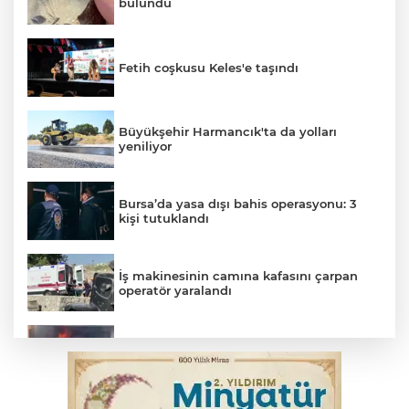
bulundu
Fetih coşkusu Keles'e taşındı
Büyükşehir Harmancık'ta da yolları
yeniliyor
Bursa’da yasa dışı bahis operasyonu: 3
kişi tutuklandı
İş makinesinin camına kafasını çarpan
operatör yaralandı
İnegöl’de yangın paniği! Apartmana
sıçrayan alevler söndürüldü