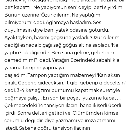
bez kapattı. 'Ne yapıyorsun sen' deyip, bezi sıyırdım.
Bunun üzerine 'Özür dilerim. Ne yaptığımı
bilmiyorum' dedi. Ağlamaya başladım. Ses
duyulmasın diye beni yatak odasına götürdü.
Ayaktayken, başımı göğsüne yasladı. 'Özür dilerim'
dediği esnada bıçağı sağ göğüs altına sapladı. 'Ne
yaptın?' dediğimde 'Ben sana gelme, gebetirim
demedim mi?' dedi. Yatağın üzerindeki sabahlıkla
yarama tampon yapmaya
başladım. Tampon yaptığım malzemeyi 'Kan aksın
bırak. Geberip gideceksin. İt gibi geberip gideceksin'
dedi. 3-4 kez ağzımı burnumu kapatmak suretiyle
boğmaya çalıştı. En son bir poşeti yüzüme kapattı.
Çekmecedeki 14 tansiyon ilacını bana ikişerli üçerli
içirdi. Sonra defteri getirdi ve 'Ölümümden kimse
sorumlu değildir' diye yazmamı ve imza atmamı
istedi. Sabaha doğru tansiyon ilacının