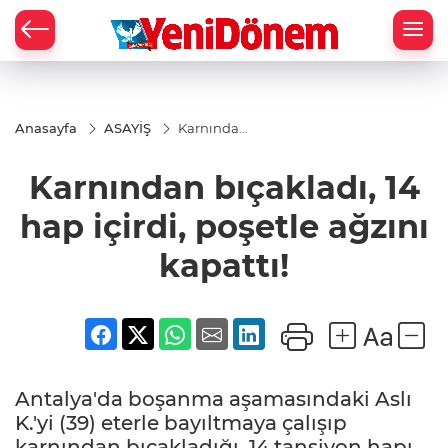
Zİ
Anasayfa
ASAYİŞ
Karnından
bıçakladı,
14 hap
Karnından bıçakladı, 14
içirdi,
poşetle
ağzını
hap içirdi, poşetle ağzını
kapattı!
kapattı!
Antalya'da boşanma aşamasındaki Aslı
K.'yi (39) eterle bayıltmaya çalışıp
karnından bıçakladığı, 14 tansiyon hapı