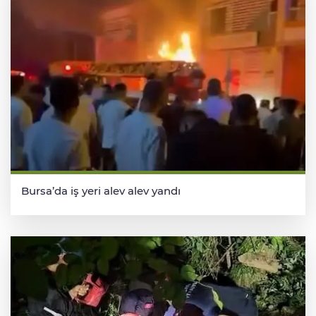
Bursa’da iş yeri alev alev yandı