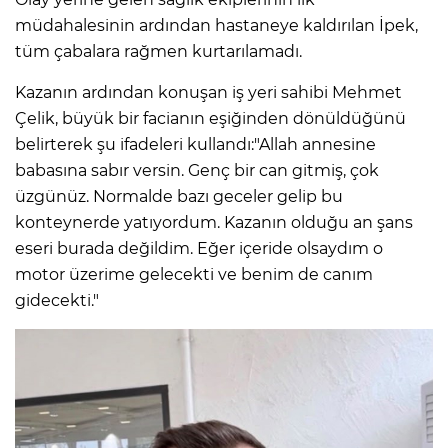
müdahalesinin ardından hastaneye kaldırılan İpek,
tüm çabalara rağmen kurtarılamadı.
Kazanın ardından konuşan iş yeri sahibi Mehmet
Çelik, büyük bir facianın eşiğinden dönüldüğünü
belirterek şu ifadeleri kullandı:"Allah annesine
babasına sabır versin. Genç bir can gitmiş, çok
üzgünüz. Normalde bazı geceler gelip bu
konteynerde yatıyordum. Kazanın olduğu an şans
eseri burada değildim. Eğer içeride olsaydım o
motor üzerime gelecekti ve benim de canım
gidecekti."