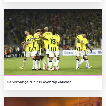
Fenerbahçe tur için avantajı yakaladı