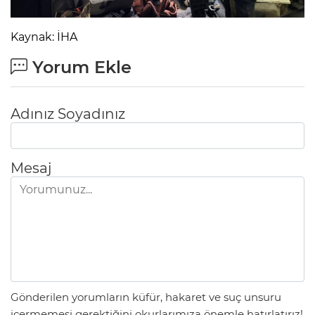
Kaynak: İHA
Yorum Ekle
Adınız Soyadınız
Mesaj
Gönderilen yorumların küfür, hakaret ve suç unsuru
içermemesi gerektiğini okurlarımıza önemle hatırlatırız!