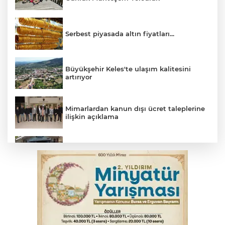
Serbest piyasada altın fiyatları...
Büyükşehir Keles'te ulaşım kalitesini
artırıyor
Mimarlardan kanun dışı ücret taleplerine
ilişkin açıklama
Başkan Aydın: Tüm imkanları sunuyoruz
Başkan Dalgıç: Denizler halkındır