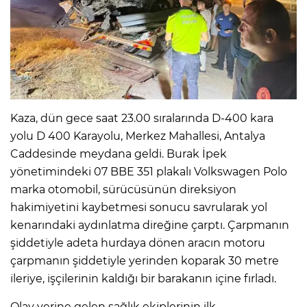
Kaza, dün gece saat 23.00 sıralarında D-400 kara
yolu D 400 Karayolu, Merkez Mahallesi, Antalya
Caddesinde meydana geldi. Burak İpek
yönetimindeki 07 BBE 351 plakalı Volkswagen Polo
marka otomobil, sürücüsünün direksiyon
hakimiyetini kaybetmesi sonucu savrularak yol
kenarındaki aydınlatma direğine çarptı. Çarpmanın
şiddetiyle adeta hurdaya dönen aracın motoru
çarpmanın şiddetiyle yerinden koparak 30 metre
ileriye, işçilerinin kaldığı bir barakanın içine fırladı.
Olay yerine gelen sağlık ekiplerinin ilk