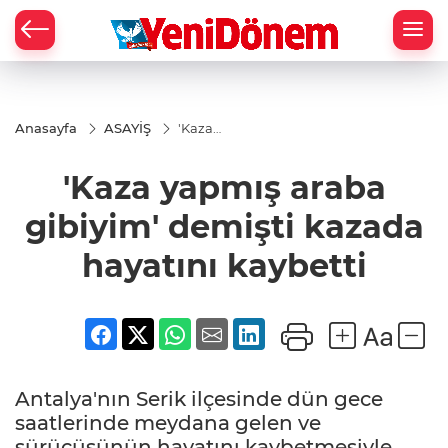
Zİ
Anasayfa
ASAYİŞ
'Kaza
yapmış
araba
'Kaza yapmış araba
gibiyim'
demişti
kazada
gibiyim' demişti kazada
hayatını
kaybetti
hayatını kaybetti
Antalya'nın Serik ilçesinde dün gece
saatlerinde meydana gelen ve
sürücüsünün hayatını kaybetmesiyle