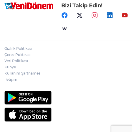
Bizi Takip Edin!
Gizlilik Politikası
Çerez Politikası
Veri Politikası
Künye
Kullanım Şartnamesi
İletişim