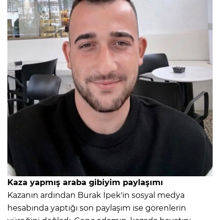
Kaza yapmış araba gibiyim paylaşımı
Kazanın ardından Burak İpek'in sosyal medya
hesabında yaptığı son paylaşım ise görenlerin