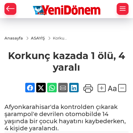
Zİ
Anasayfa
ASAYİŞ
Korkunç
kazada
1 ölü, 4
Korkunç kazada 1 ölü, 4
yaralı
yaralı
Afyonkarahisar'da kontrolden çıkarak
şarampol'e devrilen otomobilde 14
yaşında bir çocuk hayatını kaybederken,
4 kişide yaralandı.