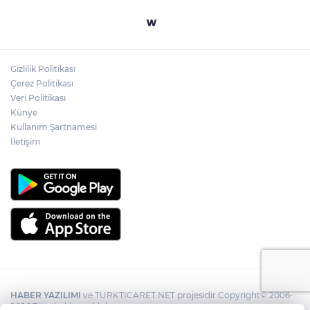
Gizlilik Politikası
Çerez Politikası
Veri Politikası
Künye
Kullanım Şartnamesi
İletişim
HABER YAZILIMI
ve TURKTICARET.NET projesidir Copyright© 2006-
2026 Tüm hakları saklıdır.