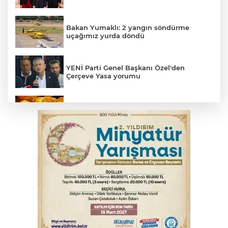
Bakan Yumaklı: 2 yangın söndürme
uçağımız yurda döndü
YENİ Parti Genel Başkanı Özel'den
Çerçeve Yasa yorumu
Serbest piyasada altın fiyatları...
MSB: YAŞ kararları devletimize ve
milletimize hayırlı olsun
Osmangazi’de kaldırım işgaline geçit yok