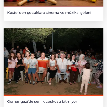
Kestel'den çocuklara sinema ve müzikal şöleni
Osmangazi'de şenlik coşkusu bitmiyor