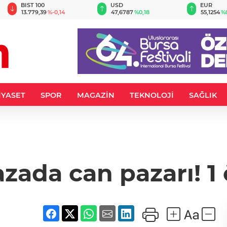
BIST 100
USD
EUR
13.779,39
%-0,14
47,6787
%0,18
55,1254
%
İYASET
SPOR
MAGAZİN
TEKNOLOJİ
SAĞLIK
ada can pazarı! 1 ö