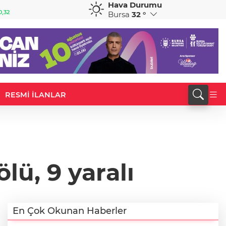
Hava Durumu
GBP
CHF
0,32
64,3468
%0,38
59,0083
%0,82
Bursa
32 °
RESMİ İLANLAR
lü, 9 yaralı
En Çok Okunan Haberler