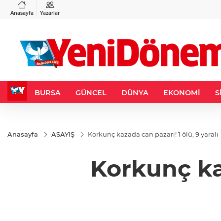
VND
GAU/TRY
3
%-0,22
0,0018
%0,32
6.660,55
%2,59
Anasayfa
Yazarlar
BURSA
GÜNCEL
DÜNYA
EKONOMİ
S
Anasayfa
ASAYİŞ
Korkunç kazada can pazarı! 1 ölü, 9 yaralı
Korkunç kaz