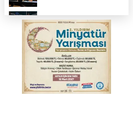
Bursa’da yasa dışı bahis operasyonu: 3
kişi tutuklandı
İnegöl’de yangın paniği! Apartmana
sıçrayan alevler söndürüldü
Elektrik akımına kapılan işçi hayatını
kaybetti
Serbest piyasada döviz fiyatları