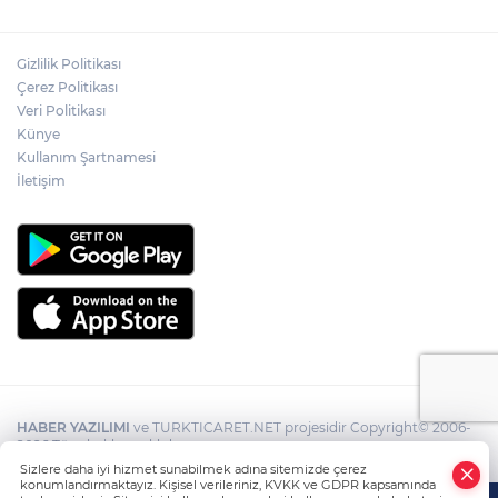
Gizlilik Politikası
Çerez Politikası
Veri Politikası
Künye
Kullanım Şartnamesi
İletişim
HABER YAZILIMI
ve TURKTICARET.NET projesidir Copyright© 2006-
2026 Tüm hakları saklıdır.
Sizlere daha iyi hizmet sunabilmek adına sitemizde çerez
konumlandırmaktayız. Kişisel verileriniz, KVKK ve GDPR kapsamında