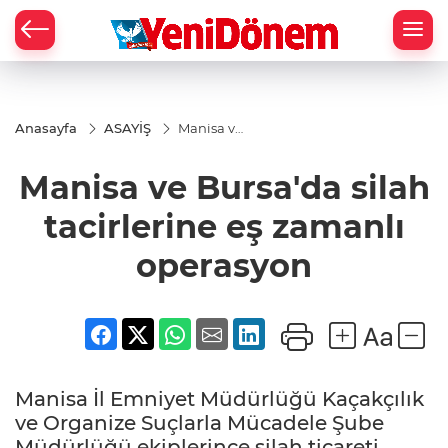
Zİ
Anasayfa
ASAYİŞ
Manisa ve
Bursa'da
silah
Manisa ve Bursa'da silah
tacirlerine
eş
zamanlı
tacirlerine eş zamanlı
operasyon
operasyon
Manisa İl Emniyet Müdürlüğü Kaçakçılık
ve Organize Suçlarla Mücadele Şube
Müdürlüğü ekiplerince silah ticareti