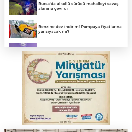
Bursa'da alkollü sürücü mahalleyi savaş
alanına çevirdi
Benzine dev indirim! Pompaya fiyatlarına
yansıyacak mı?
MSB: YAŞ kararları devletimize ve
milletimize hayırlı olsun
Serbest piyasada döviz fiyatları
Osmangazi’de kaldırım işgaline geçit yok
Serbest piyasada altın fiyatları...