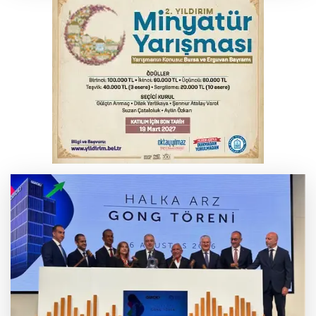
Osmangazi’de yeşil alanlar titizlikle
korunuyor
Bursa'da tavuk çiftliğinde yangın
Bursa'da kontrolden çıkan araç orta
refüje çıktı