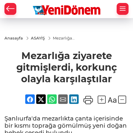
Zİ
Anasayfa
ASAYİŞ
Mezarlığa
ziyarete
gitmişlerdi,
Mezarlığa ziyarete
korkunç
olayla
karşılaştılar
gitmişlerdi, korkunç
olayla karşılaştılar
Şanlıurfa'da mezarlıkta çanta içerisinde
bir kısmı toprağa gömülmüş yeni doğan
bebek cesedi bulundu.