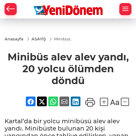
Zİ
Anasayfa
ASAYİŞ
Minibüs
alev alev
yandı, 20
Minibüs alev alev yandı,
yolcu
ölümden
döndü
20 yolcu ölümden
döndü
Kartal’da bir yolcu minibüsü alev alev
yandı. Minibüste bulunan 20 kişi
yangından önce tahliye edilirken, yanan