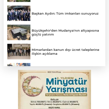
Başkan Aydın: Tüm imkanları sunuyoruz
Büyükşehir'den Mudanya'nın altyapısına
güçlü yatırım
Mimarlardan kanun dışı ücret taleplerine
ilişkin açıklama
Suikast timinin son firarisinden kan
donduran ifade
Osmangazi’de yeşil alanlar titizlikle
korunuyor
Bursa'da tavuk çiftliğinde yangın