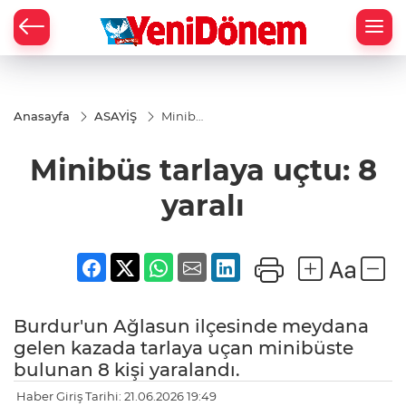
Zİ
Anasayfa
ASAYİŞ
Minibüs
tarlaya
uçtu: 8
Minibüs tarlaya uçtu: 8
yaralı
yaralı
Burdur'un Ağlasun ilçesinde meydana
gelen kazada tarlaya uçan minibüste
bulunan 8 kişi yaralandı.
Haber Giriş Tarihi: 21.06.2026 19:49