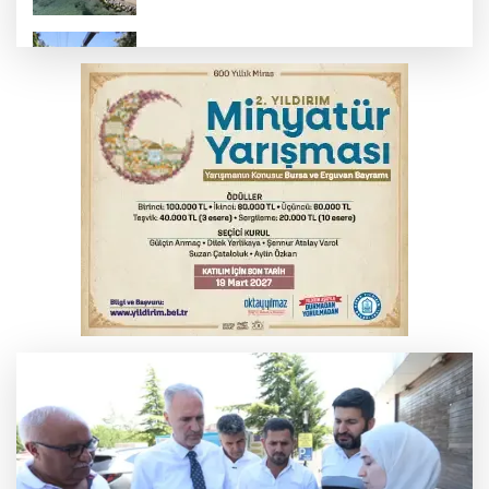
Osmangazi’de yeşil alanlar titizlikle
korunuyor
Bursa'da akıma kapılan mühendis ağır
yaralandı
Bursa'da tavuk çiftliğinde yangın
Bursa'da kontrolden çıkan araç orta
refüje çıktı