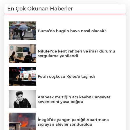
En Çok Okunan Haberler
Bursa’da bugün hava nasıl olacak?
Nilüfer'de kent rehberi ve imar durumu
sorgulama yenilendi
Fetih coşkusu Keles'e taşındı
Arabesk müziğin acı kaybı! Cansever
sevenlerini yasa boğdu
İnegöl’de yangın paniği! Apartmana
sıçrayan alevler söndürüldü