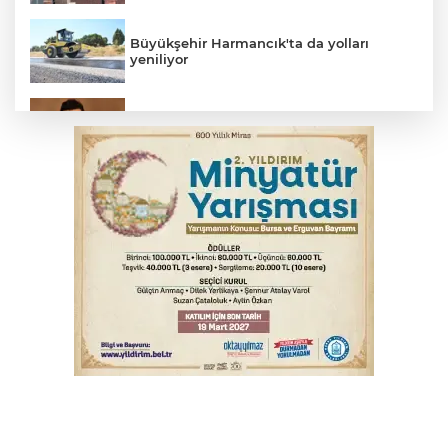
Büyükşehir Harmancık'ta da yolları
yeniliyor
Elektrik akımına kapılan işçi hayatını
kaybetti
İş makinesinin camına kafasını çarpan
operatör yaralandı
Babasını ziyarete giderken kazada
hayatını kaybetti
İnegöl'de orman yangını; Havadan ve
karadan müdahale başlatıldı