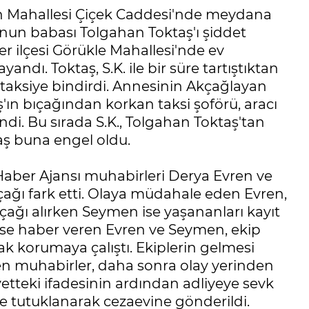
ayan Mahallesi Çiçek Caddesi'nde meydana
uğunun babası Tolgahan Toktaş'ı şiddet
fer ilçesi Görükle Mahallesi'nde ev
ndı. Toktaş, S.K. ile bir süre tartıştıktan
 taksiye bindirdi. Annesinin Akçağlayan
'ın bıçağından korkan taksi şoförü, aracı
di. Bu sırada S.K., Tolgahan Toktaş'tan
taş buna engel oldu.
aber Ajansı muhabirleri Derya Evren ve
çağı fark etti. Olaya müdahale eden Evren,
bıçağı alırken Seymen ise yaşananları kayıt
olise haber veren Evren ve Seymen, ekip
rak korumaya çalıştı. Ekiplerin gelmesi
den muhabirler, daha sonra olay yerinden
iyetteki ifadesinin ardından adliyeye sevk
e tutuklanarak cezaevine gönderildi.