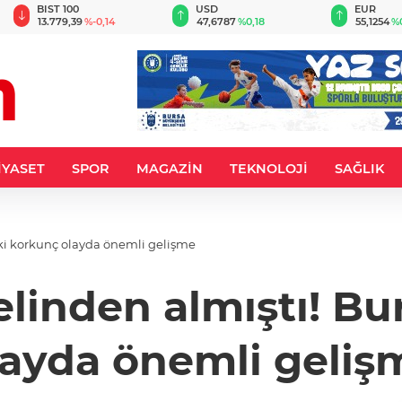
BIST 100
USD
EUR
13.779,39
%-0,14
47,6787
%0,18
55,1254
%
İYASET
SPOR
MAGAZİN
TEKNOLOJİ
SAĞLIK
aki korkunç olayda önemli gelişme
elinden almıştı! Bu
layda önemli geliş