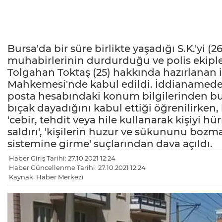
Bursa'da bir süre birlikte yaşadığı S.K.'yi 
muhabirlerinin durdurduğu ve polis ekipler
Tolgahan Toktaş (25) hakkında hazırlanan 
Mahkemesi'nde kabul edildi. İddianamede, T
posta hesabındaki konum bilgilerinden b
bıçak dayadığını kabul ettiği öğrenilirken,
'cebir, tehdit veya hile kullanarak kişiyi hür
saldırı', 'kişilerin huzur ve sükununu bozma', 
sistemine girme' suçlarından dava açıldı.
Haber Giriş Tarihi: 27.10.2021 12:24
Haber Güncellenme Tarihi: 27.10.2021 12:24
Kaynak: Haber Merkezi