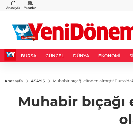
VND
GAU/TRY
3
%-0,22
0,0018
%0,32
6.660,55
%2,59
Anasayfa
Yazarlar
BURSA
GÜNCEL
DÜNYA
EKONOMİ
S
Anasayfa
ASAYİŞ
Muhabir bıçağı elinden almıştı! Bursa'd
Muhabir bıçağı 
o