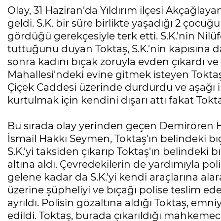
Olay, 31 Haziran'da Yıldırım ilçesi Akçağl
geldi. S.K. bir süre birlikte yaşadığı 2 çoc
gördüğü gerekçesiyle terk etti. S.K.'nin Nilü
tuttuğunu duyan Toktaş, S.K.'nin kapısına daya
sonra kadını bıçak zoruyla evden çıkardı ve
Mahallesi'ndeki evine gitmek isteyen Toktaş
Çiçek Caddesi üzerinde durdurdu ve aşağı in
kurtulmak için kendini dışarı attı fakat Tok
Bu sırada olay yerinden geçen Demirören H
İsmail Hakkı Seymen, Toktaş'ın belindeki bı
S.K.'yi taksiden çıkarıp Toktaş'ın belindeki 
altına aldı. Çevredekilerin de yardımıyla p
gelene kadar da S.K.'yi kendi araçlarına ala
üzerine şüpheliyi ve bıçağı polise teslim e
ayrıldı. Polisin gözaltına aldığı Toktaş, emn
edildi. Toktaş, burada çıkarıldığı mahkemec