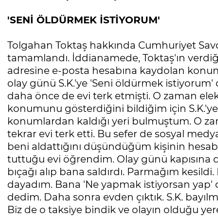
'SENİ ÖLDÜRMEK İSTİYORUM'
Tolgahan Toktaş hakkında Cumhuriyet Savc
tamamlandı. İddianamede, Toktaş'ın verdiği 
adresine e-posta hesabına kaydolan konum b
olay günü S.K.'ye 'Seni öldürmek istiyorum' de
daha önce de evi terk etmişti. O zaman elek
konumunu gösterdiğini bildiğim için S.K.'ye 
konumlardan kaldığı yeri bulmuştum. O zam
tekrar evi terk etti. Bu sefer de sosyal med
beni aldattığını düşündüğüm kişinin hesabı
tuttuğu evi öğrendim. Olay günü kapısına da
bıçağı alıp bana saldırdı. Parmağım kesildi
dayadım. Bana 'Ne yapmak istiyorsan yap' d
dedim. Daha sonra evden çıktık. S.K. bayılma
Biz de o taksiye bindik ve olayın olduğu yer