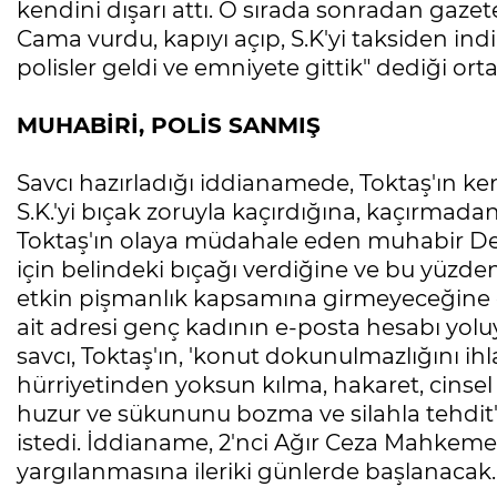
kendini dışarı attı. O sırada sonradan gaze
Cama vurdu, kapıyı açıp, S.K'yi taksiden ind
polisler geldi ve emniyete gittik" dediği orta
MUHABİRİ, POLİS SANMIŞ
Savcı hazırladığı iddianamede, Toktaş'ın ke
S.K.'yi bıçak zoruyla kaçırdığına, kaçırmad
Toktaş'ın olaya müdahale eden muhabir Der
için belindeki bıçağı verdiğine ve bu yüzden
etkin pişmanlık kapsamına girmeyeceğine di
ait adresi genç kadının e-posta hesabı yo
savcı, Toktaş'ın, 'konut dokunulmazlığını ihla
hürriyetinden yoksun kılma, hakaret, cinsel s
huzur ve sükununu bozma ve silahla tehdit" 
istedi. İddianame, 2'nci Ağır Ceza Mahkemes
yargılanmasına ileriki günlerde başlanacak.