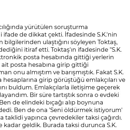
ılığında yürütülen soruşturma
ifade de dikkat çekti. İfadesinde S.K.'nin
ilgilerinden ulaştığını söyleyen Toktaş,
diğini itiraf etti. Toktaş'ın ifadesinde "S.K.
tronkik posta hesabında gittiği yerlerin
ait posta hesabına girip gittiği
an onu almıştım ve barışmıştık. Fakat S.K.
ya hesaplarına girip görüştüğü emlakçıları ve
nı buldum. Emlakçılarla iletişime geçerek
yandım. Bir süre tartıştık sonra o evdeki
. Ben de elindeki bıçağı alıp boynuna
edi. Ben de ona 'Seni öldürmek istiyorum'
 taklidi yapınca çevredekiler taksi çağırdı.
e kadar geldik. Burada taksi durunca S.K.