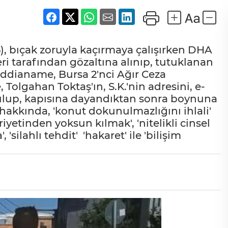
(26), bıçak zoruyla kaçırmaya çalışırken DHA
i tarafından gözaltına alınıp, tutuklanan
iddianame, Bursa 2'nci Ağır Ceza
olgahan Toktaş'ın, S.K.'nin adresini, e-
ulup, kapısına dayandıktan sonra boynuna
 hakkında, 'konut dokunulmazlığını ihlali'
riyetinden yoksun kılmak', 'nitelikli cinsel
'silahlı tehdit' 'hakaret' ile 'bilişim