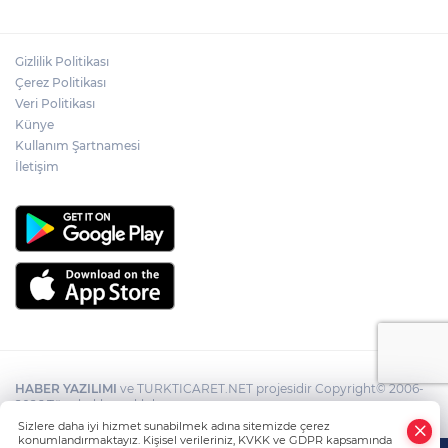
Gizlilik Politikası
Çerez Politikası
Veri Politikası
Künye
Kullanım Şartnamesi
İletişim
HABER YAZILIMI
ve TURKTICARET.NET projesidir Copyright© 2006-
2026 Tüm hakları saklıdır.
Sizlere daha iyi hizmet sunabilmek adına sitemizde çerez
konumlandırmaktayız. Kişisel verileriniz, KVKK ve GDPR kapsamında