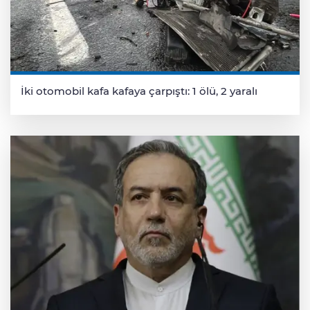
İki otomobil kafa kafaya çarpıştı: 1 ölü, 2 yaralı