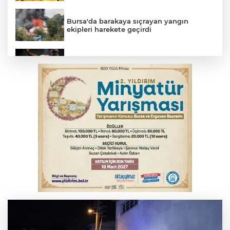
Bursa'da barakaya sıçrayan yangın
ekipleri harekete geçirdi
Yargıtay’dan primle çalışanlara müjde
TOFAŞ Basketbol'da sağlık kontrolleri
başladı
Bursa’da bugün hava nasıl olacak?
Osmangazi’de iş arayanlara destek