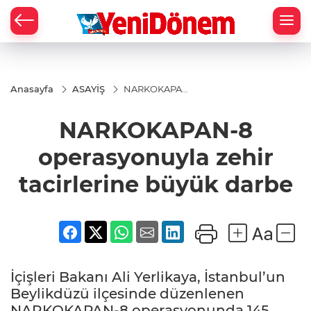
Zİ
Anasayfa
ASAYİŞ
NARKOKAPAN-
8
operasyonuyla
NARKOKAPAN-8
zehir
tacirlerine
büyük darbe
operasyonuyla zehir
tacirlerine büyük darbe
İçişleri Bakanı Ali Yerlikaya, İstanbul’un
Beylikdüzü ilçesinde düzenlenen
NARKOKAPAN-8 operasyonunda 145