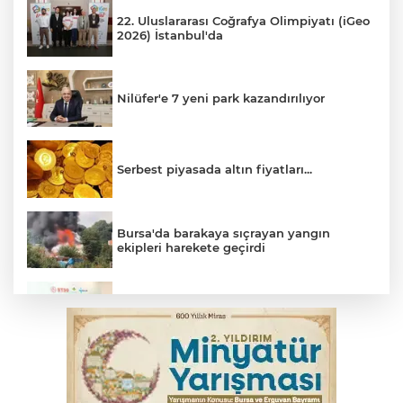
22. Uluslararası Coğrafya Olimpiyatı (iGeo
2026) İstanbul'da
Nilüfer'e 7 yeni park kazandırılıyor
Serbest piyasada altın fiyatları...
Bursa'da barakaya sıçrayan yangın
ekipleri harekete geçirdi
Osmangazi’de iş arayanlara destek
TOFAŞ Basketbol'da sağlık kontrolleri
başladı