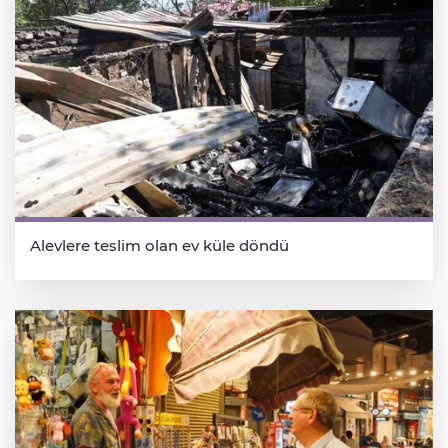
Alevlere teslim olan ev küle döndü