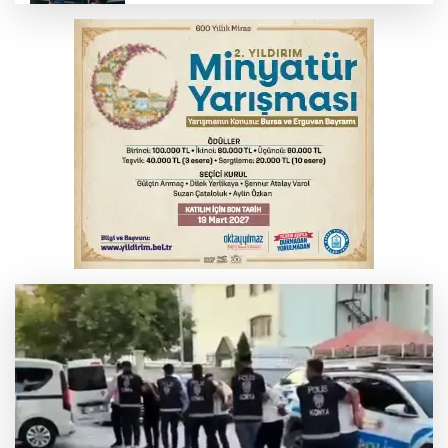
Bursa’da yasa dışı bahis operasyonu: 3
kişi tutuklandı
İnegöl’de yangın paniği! Apartmana
sıçrayan alevler söndürüldü
Serbest piyasada döviz fiyatları
Otomobil kanala uçtu: 2 yaralı