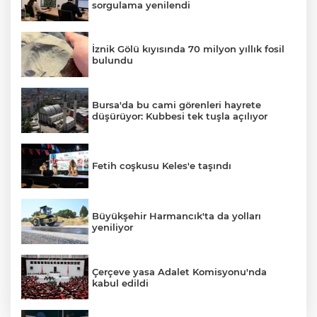
sorgulama yenilendi
İznik Gölü kıyısında 70 milyon yıllık fosil
bulundu
Bursa'da bu cami görenleri hayrete
düşürüyor: Kubbesi tek tuşla açılıyor
Fetih coşkusu Keles'e taşındı
Büyükşehir Harmancık'ta da yolları
yeniliyor
Çerçeve yasa Adalet Komisyonu'nda
kabul edildi