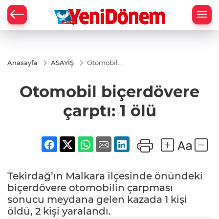
Zİ
Anasayfa
ASAYİŞ
Otomobil
biçerdövere
çarptı: 1 ölü
Otomobil biçerdövere
çarptı: 1 ölü
Tekirdağ’ın Malkara ilçesinde önündeki
biçerdövere otomobilin çarpması
sonucu meydana gelen kazada 1 kişi
öldü, 2 kişi yaralandı.