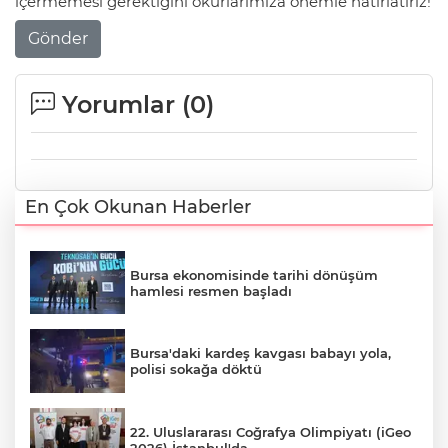
içermemesi gerektiğini okurlarımıza önemle hatırlatırız!
Gönder
Yorumlar (
0
)
En Çok Okunan Haberler
Bursa ekonomisinde tarihi dönüşüm
hamlesi resmen başladı
Bursa'daki kardeş kavgası babayı yola,
polisi sokağa döktü
22. Uluslararası Coğrafya Olimpiyatı (iGeo
2026) İstanbul'da