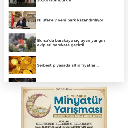
Nilüfer'e 7 yeni park kazandırılıyor
Bursa'da barakaya sıçrayan yangın
ekipleri harekete geçirdi
Serbest piyasada altın fiyatları...
Yargıtay’dan primle çalışanlara müjde
Bursa’da bugün hava nasıl olacak?