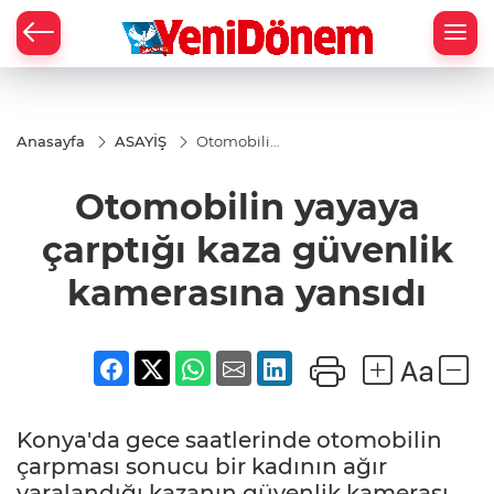
Zİ
Anasayfa
ASAYİŞ
Otomobilin
yayaya
çarptığı
Otomobilin yayaya
kaza
güvenlik
kamerasına
çarptığı kaza güvenlik
yansıdı
kamerasına yansıdı
Konya'da gece saatlerinde otomobilin
çarpması sonucu bir kadının ağır
yaralandığı kazanın güvenlik kamerası