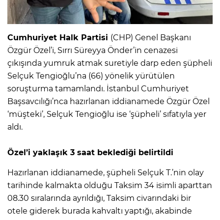
Cumhuriyet Halk Partisi
(CHP) Genel Başkanı
Özgür Özel’i, Sırrı Süreyya Önder’in cenazesi
çıkışında yumruk atmak suretiyle darp eden şüpheli
Selçuk Tengioğlu’na (66) yönelik yürütülen
soruşturma tamamlandı. İstanbul Cumhuriyet
Başsavcılığı’nca hazırlanan iddianamede Özgür Özel
‘müşteki’, Selçuk Tengioğlu ise ‘şüpheli’ sıfatıyla yer
aldı.
Özel’i yaklaşık 3 saat beklediği belirtildi
Hazırlanan iddianamede, şüpheli Selçuk T.’nin olay
tarihinde kalmakta olduğu Taksim 34 isimli aparttan
08.30 sıralarında ayrıldığı, Taksim civarındaki bir
otele giderek burada kahvaltı yaptığı, akabinde