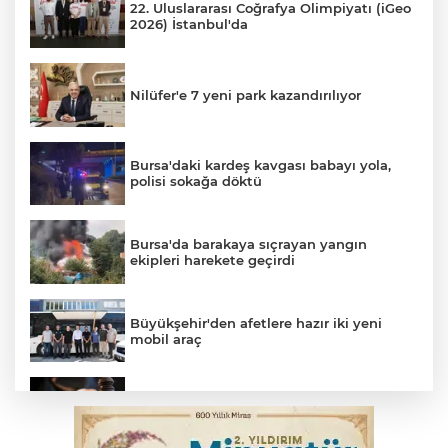
22. Uluslararası Coğrafya Olimpiyatı (iGeo
2026) İstanbul'da
Nilüfer'e 7 yeni park kazandırılıyor
Bursa'daki kardeş kavgası babayı yola,
polisi sokağa döktü
Bursa'da barakaya sıçrayan yangın
ekipleri harekete geçirdi
Büyükşehir'den afetlere hazır iki yeni
mobil araç
Yargıtay’dan primle çalışanlara müjde