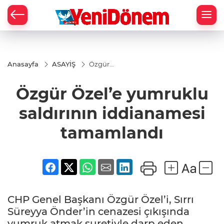
Zİ
Anasayfa
ASAYİŞ
Özgür
Özel’e
yumruklu
Özgür Özel’e yumruklu
saldırının
iddianamesi
tamamlandı
saldırının iddianamesi
tamamlandı
CHP Genel Başkanı Özgür Özel’i, Sırrı
Süreyya Önder’in cenazesi çıkışında
yumruk atmak suretiyle darp eden