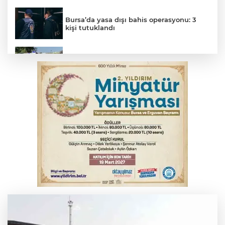
Bursa’da yasa dışı bahis operasyonu: 3
kişi tutuklandı
İş makinesinin camına kafasını çarpan
operatör yaralandı
Elektrik akımına kapılan işçi hayatını
kaybetti
Arabesk müziğin acı kaybı! Cansever
sevenlerini yasa boğdu
Babasını ziyarete giderken kazada
hayatını kaybetti