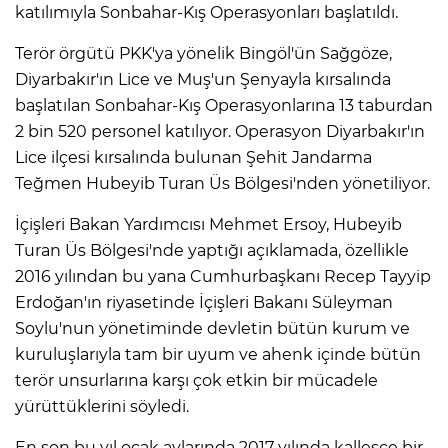
katılımıyla Sonbahar-Kış Operasyonları başlatıldı.
Terör örgütü PKK'ya yönelik Bingöl'ün Sağgöze,
Diyarbakır'ın Lice ve Muş'un Şenyayla kırsalında
başlatılan Sonbahar-Kış Operasyonlarına 13 taburdan
2 bin 520 personel katılıyor. Operasyon Diyarbakır'ın
Lice ilçesi kırsalında bulunan Şehit Jandarma
Teğmen Hubeyib Turan Üs Bölgesi'nden yönetiliyor.
İçişleri Bakan Yardımcısı Mehmet Ersoy, Hubeyib
Turan Üs Bölgesi'nde yaptığı açıklamada, özellikle
2016 yılından bu yana Cumhurbaşkanı Recep Tayyip
Erdoğan'ın riyasetinde İçişleri Bakanı Süleyman
Soylu'nun yönetiminde devletin bütün kurum ve
kuruluşlarıyla tam bir uyum ve ahenk içinde bütün
terör unsurlarına karşı çok etkin bir mücadele
yürüttüklerini söyledi.
En son bu yıl ocak aylarında 2017 yılında kalleşçe bir