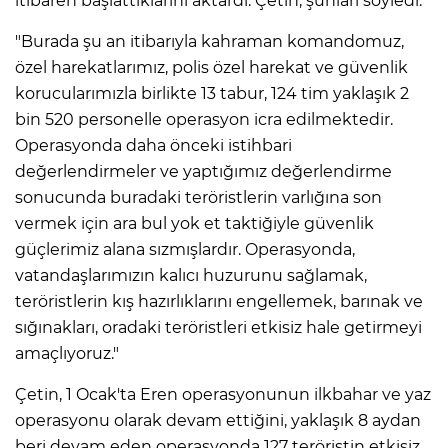
itibaren başlattıklarını aktardı. Çetin, şunları söyledi:
"Burada şu an itibarıyla kahraman komandomuz,
özel harekatlarımız, polis özel harekat ve güvenlik
korucularımızla birlikte 13 tabur, 124 tim yaklaşık 2
bin 520 personelle operasyon icra edilmektedir.
Operasyonda daha önceki istihbari
değerlendirmeler ve yaptığımız değerlendirme
sonucunda buradaki teröristlerin varlığına son
vermek için ara bul yok et taktiğiyle güvenlik
güçlerimiz alana sızmışlardır. Operasyonda,
vatandaşlarımızın kalıcı huzurunu sağlamak,
teröristlerin kış hazırlıklarını engellemek, barınak ve
sığınakları, oradaki teröristleri etkisiz hale getirmeyi
amaçlıyoruz."
Çetin, 1 Ocak'ta Eren operasyonunun ilkbahar ve yaz
operasyonu olarak devam ettiğini, yaklaşık 8 aydan
beri devam eden operasyonda 127 teröristin etkisiz