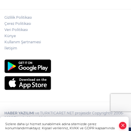
Gizlilik Politikası
Çerez Politikası
Veri Politikası
Künye
Kullanım Şartnamesi
İletişim
HABER YAZILIMI
ve TURKTICARET.NET projesidir Copyright© 2006-
2026 Tüm hakları saklıdır.
Sizlere daha iyi hizmet sunabilmek adına sitemizde çerez
konumlandırmaktayız. Kişisel verileriniz, KVKK ve GDPR kapsamında