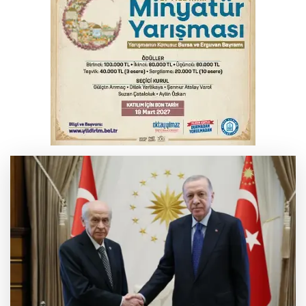
Benzine dev indirim! Pompaya fiyatlarına
yansıyacak mı?
Bursa'da alkollü sürücü mahalleyi savaş
alanına çevirdi
Serbest piyasada altın fiyatları...