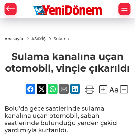
Zİ
Anasayfa
ASAYİŞ
Sulama
kanalına
uçan
Sulama kanalına uçan
otomobil,
vinçle
çıkarıldı
otomobil, vinçle çıkarıldı
Bolu'da gece saatlerinde sulama
kanalına uçan otomobil, sabah
saatlerinde bulunduğu yerden çekici
yardımıyla kurtarıldı.