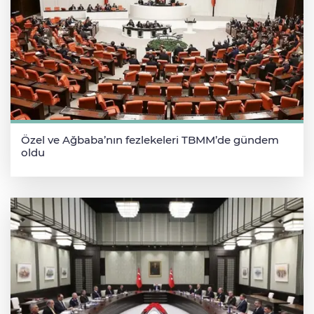
Özel ve Ağbaba’nın fezlekeleri TBMM’de gündem
oldu