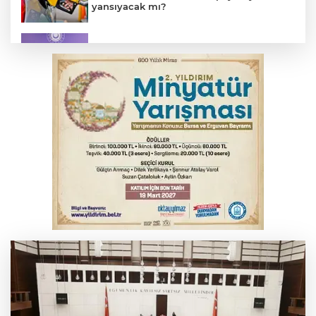
yansıyacak mı?
MSB: YAŞ kararları devletimize ve
milletimize hayırlı olsun
Serbest piyasada döviz fiyatları
Osmangazi’de kaldırım işgaline geçit yok
Serbest piyasada altın fiyatları...