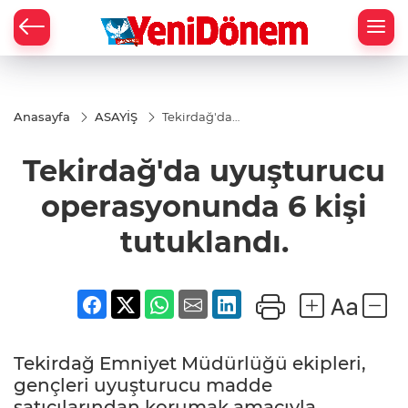
Zİ
Anasayfa
ASAYİŞ
Tekirdağ'da
uyuşturucu
operasyonunda
Tekirdağ'da uyuşturucu
6 kişi
tutuklandı.
operasyonunda 6 kişi
tutuklandı.
Tekirdağ Emniyet Müdürlüğü ekipleri,
gençleri uyuşturucu madde
satıcılarından korumak amacıyla