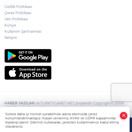
Gizlilik Politikası
Çerez Politikası
Veri Politikası
Künye
Kullanım Şartnamesi
İletişim
HABER YAZILIMI
ve TURKTICARET.NET projesidir Copyright© 2006-
2026 Tüm hakları saklıdır.
Sizlere daha iyi hizmet sunabilmek adına sitemizde çerez
konumlandırmaktayız. Kişisel verileriniz, KVKK ve GDPR kapsamında
toplanıp işlenir. Sitemizi kullanarak, çerezleri kullanmamızı kabul etmiş
olacaksınız.
Anasayfa
Haber Ara
Yazarlar