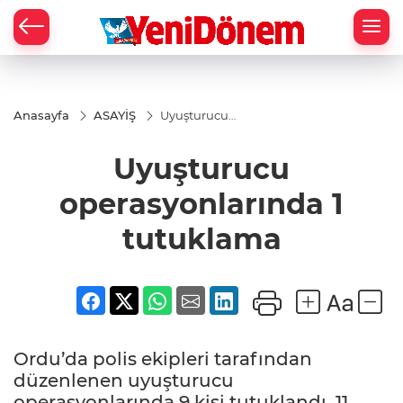
Zİ
Anasayfa
ASAYİŞ
Uyuşturucu
operasyonlarında
1 tutuklama
Uyuşturucu
operasyonlarında 1
tutuklama
Ordu’da polis ekipleri tarafından
düzenlenen uyuşturucu
operasyonlarında 9 kişi tutuklandı, 11