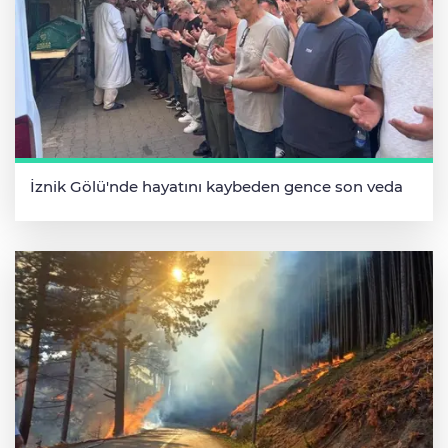
İznik Gölü'nde hayatını kaybeden gence son veda