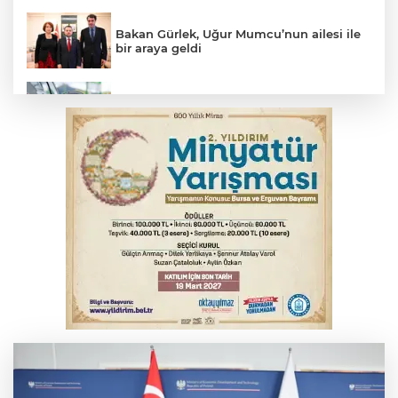
Bakan Gürlek, Uğur Mumcu’nun ailesi ile
bir araya geldi
Benzine dev indirim! Pompaya fiyatlarına
yansıyacak mı?
YENİ Parti Genel Başkanı Özel'den
Çerçeve Yasa yorumu
Serbest piyasada döviz fiyatları
Serbest piyasada altın fiyatları...