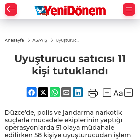
Zİ
Anasayfa
ASAYİŞ
Uyuşturucu
satıcısı 11
kişi
Uyuşturucu satıcısı 11
tutuklandı
kişi tutuklandı
Düzce'de, polis ve jandarma narkotik
suçlarla mücadele ekiplerinin yaptığı
operasyonlarda 51 olaya müdahale
edilirken 58 kişiye uyuşturucudan işlem