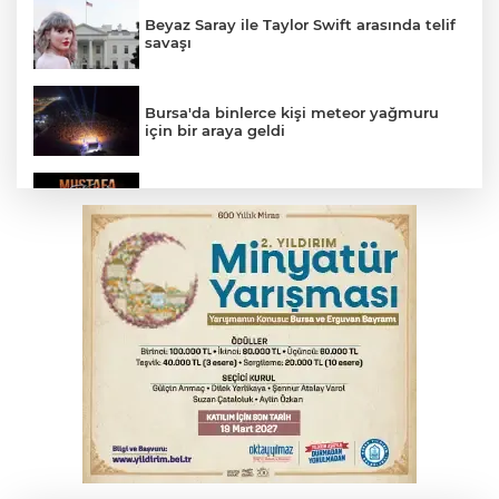
Beyaz Saray ile Taylor Swift arasında telif
savaşı
Bursa'da binlerce kişi meteor yağmuru
için bir araya geldi
Bursa'da Mustafa Keser'den müzik ve
kahkaha dolu gece
İnegöl'de orman yangını; Havadan ve
karadan müdahale başlatıldı
Bursa'da korkutan kazada 4 yaralı
Suça sürüklenen çocuk yasası TBMM'de
kabul edildi