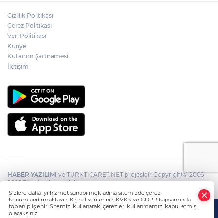
Gizlilik Politikası
Çerez Politikası
Veri Politikası
Künye
Kullanım Şartnamesi
İletişim
HABER YAZILIMI
ve TURKTICARET.NET projesidir Copyright© 2006-
2026 Tüm hakları saklıdır.
Sizlere daha iyi hizmet sunabilmek adına sitemizde çerez
konumlandırmaktayız. Kişisel verileriniz, KVKK ve GDPR kapsamında
toplanıp işlenir. Sitemizi kullanarak, çerezleri kullanmamızı kabul etmiş
olacaksınız.