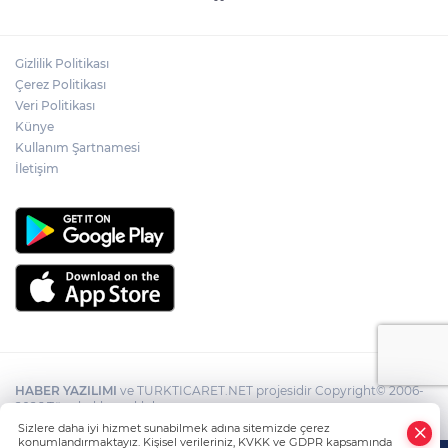
Gizlilik Politikası
Çerez Politikası
Veri Politikası
Künye
Kullanım Şartnamesi
İletişim
HABER YAZILIMI
ve TURKTICARET.NET projesidir Copyright© 2006-
2026 Tüm hakları saklıdır.
Sizlere daha iyi hizmet sunabilmek adına sitemizde çerez
konumlandırmaktayız. Kişisel verileriniz, KVKK ve GDPR kapsamında