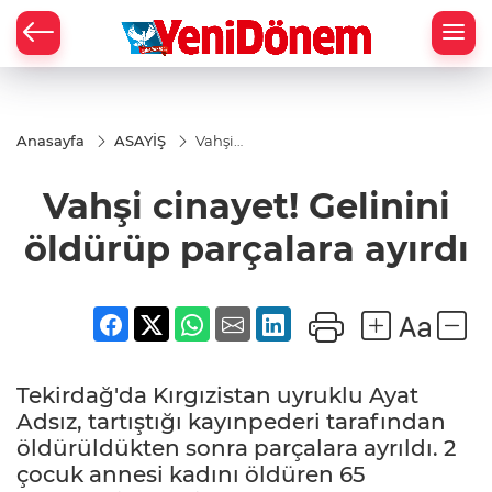
Zİ
Anasayfa
ASAYİŞ
Vahşi
cinayet!
Gelinini
Vahşi cinayet! Gelinini
öldürüp
parçalara
ayırdı
öldürüp parçalara ayırdı
Tekirdağ'da Kırgızistan uyruklu Ayat
Adsız, tartıştığı kayınpederi tarafından
öldürüldükten sonra parçalara ayrıldı. 2
çocuk annesi kadını öldüren 65