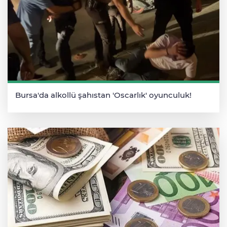
Bursa'da alkollü şahıstan 'Oscarlık' oyunculuk!