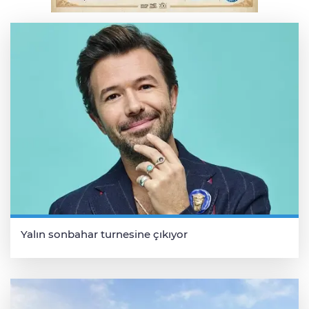
Salih Bademci ‘Sesler’le Bursa’da
Yalın sonbahar turnesine çıkıyor