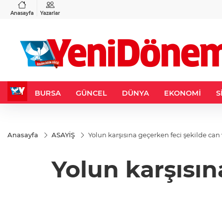
VND
GAU/TRY
3
%-0,22
0,0018
%0,32
6.660,55
%2,59
Anasayfa
Yazarlar
BURSA
GÜNCEL
DÜNYA
EKONOMİ
S
Anasayfa
ASAYİŞ
Yolun karşısına geçerken feci şekilde can
Yolun karşısın