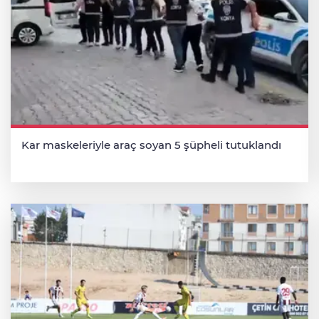
Kar maskeleriyle araç soyan 5 şüpheli tutuklandı