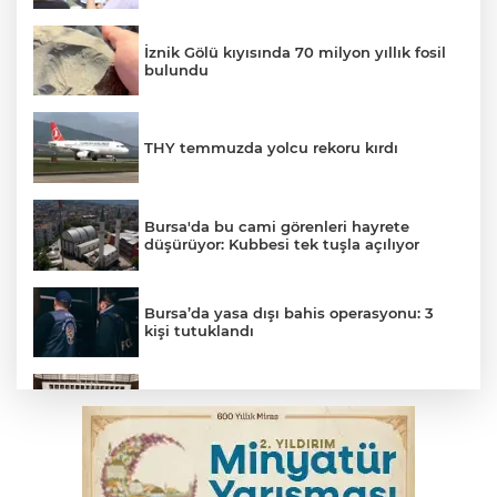
İznik Gölü kıyısında 70 milyon yıllık fosil
bulundu
THY temmuzda yolcu rekoru kırdı
Bursa'da bu cami görenleri hayrete
düşürüyor: Kubbesi tek tuşla açılıyor
Bursa’da yasa dışı bahis operasyonu: 3
kişi tutuklandı
Çerçeve yasa görüşmeleri başladı
Trabzonspor'da Folcarelli ameliyat oldu