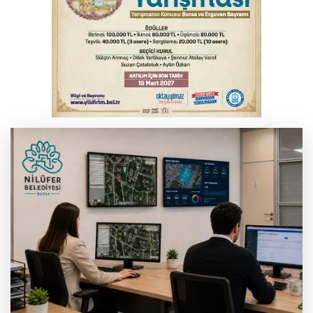
Tarihi eser kaçakçısı Bursa'da sert kayaya
çarptı
Erdoğan, Suudi Arabistan'dan ayrıldı