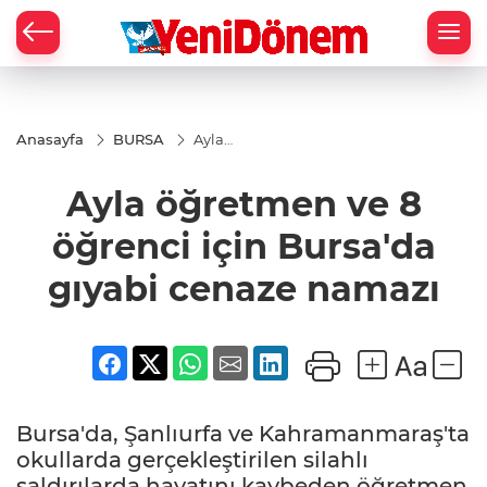
Zİ
Anasayfa
BURSA
Ayla
öğretmen
ve 8
Ayla öğretmen ve 8
öğrenci
için
Bursa'da
öğrenci için Bursa'da
gıyabi
cenaze
gıyabi cenaze namazı
namazı
Bursa'da, Şanlıurfa ve Kahramanmaraş'ta
okullarda gerçekleştirilen silahlı
saldırılarda hayatını kaybeden öğretmen