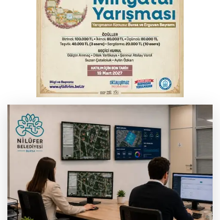
Trabzonspor'da Folcarelli ameliyat oldu
Tarihi eser kaçakçısı Bursa'da sert kayaya
çarptı
Erdoğan, Suudi Arabistan'dan ayrıldı