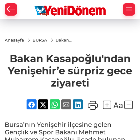
Zİ
Anasayfa
BURSA
Bakan
Kasapoğlu'ndan
Yenişehir’e
Bakan Kasapoğlu'ndan
sürpriz gece
ziyareti
Yenişehir’e sürpriz gece
ziyareti
Bursa’nın Yenişehir ilçesine gelen
Gençlik ve Spor Bakanı Mehmet
Muharrem Kasapoğlu, ilçede bulunan