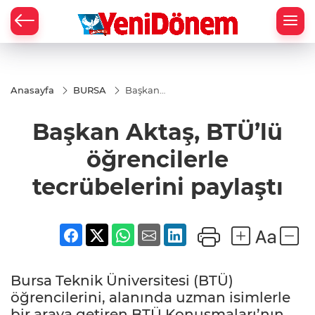
Zİ
Anasayfa
BURSA
Başkan
Aktaş, BTÜ’lü
öğrencilerle
Başkan Aktaş, BTÜ’lü
tecrübelerini
paylaştı
öğrencilerle
tecrübelerini paylaştı
Bursa Teknik Üniversitesi (BTÜ)
öğrencilerini, alanında uzman isimlerle
bir araya getiren BTÜ Konuşmaları’nın