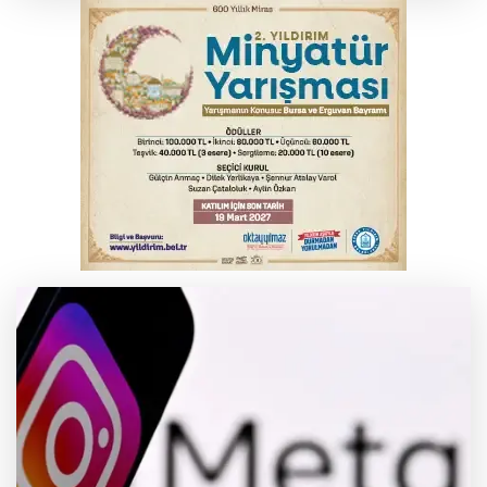
Serbest piyasada altın fiyatları...
Yargıtay’dan primle çalışanlara müjde
Bursa’da bugün hava nasıl olacak?
Osmangazi’de iş arayanlara destek